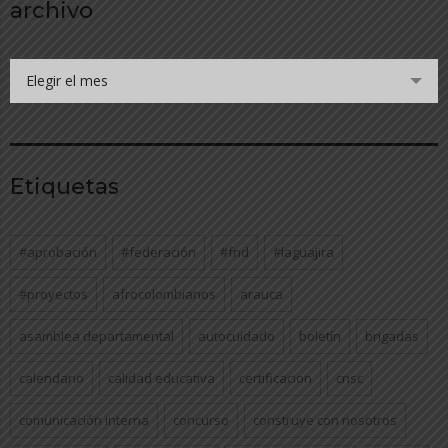
archivo
Elegir el mes
Etiquetas
#aprobación
#federación
#fnd
#laguajira
#proyectos
afrocolombianos
arauca
asamblea departamental
autocuidado
boletín
brigadas
calendario
calidad educativa
certificacion
cnsc
comunicación interna
concurso
construye con nosotros