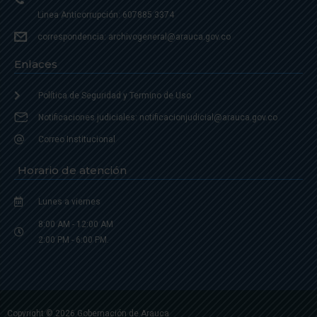
Linea Anticorrupción: 607885 3374
correspondencia: archivogeneral@arauca.gov.co
Enlaces
Política de Seguridad y Termino de Uso
Notificaciones judiciales: notificacionjudicial@arauca.gov.co
Correo Institucional
Horario de atención
Lunes a viernes
8:00 AM - 12:00 AM
2:00 PM - 6:00 PM.
Copyright © 2026 Gobernación de Arauca