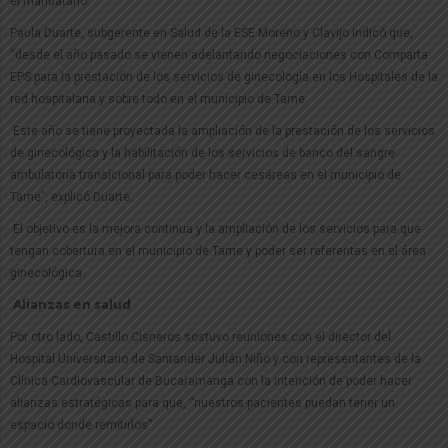
el mandatario.
Paula Duarte, subgerente en Salud de la ESE Moreno y Clavijo indicó que,
“desde el año pasado se vienen adelantando negociaciones con Comparta
EPS para la prestación de los servicios de ginecología en los Hospitales de la
red hospitalaria y sobre todo en el municipio de Tame.
Este año se tiene proyectada la ampliación de la prestación de los servicios
de ginecológica y la habilitación de los servicios de banco del sangre
ambulatoria transicional para poder hacer cesáreas en el municipio de
Tame”, explicó Duarte.
El objetivo es la mejora continua y la ampliación de los servicios para que
tengan cobertura en el municipio de Tame y poder ser referentes en el área
ginecológica.
Alianzas en salud
Por otro lado, Castillo Cisneros sostuvo reuniones con el director del
Hospital Universitario de Santander Julián Niño y con representantes de la
Clínica Cardiovascular de Bucaramanga con la intención de poder hacer
alianzas estratégicas para que, “nuestros pacientes puedan tener un
espacio donde remitirlos”.