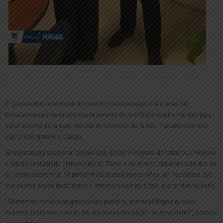
El gobernador José Facundo Castillo Cisneros viajó a la ciudad de
Bucaramanga y se reunió con la gerente de la EPS Mónica Hernández para
tratar el tema de la contratación de servicios de la ruta materno perinatal
con la ESE Moreno y Clavijo.
El mandatario seccional señaló que, desde el primero de febrero La Moreno
y Clavijo se traslada al municipio de Tame, y se viene trabajando para que en
el centro asistencial de primer nivel puedan nacer niños sin necesidad que
sus padres deban trasladarse a otro municipio para que le atiendan su parto.
“Queremos contar con ginecólogo, pediatra, anestesiólogo y que las
mujeres gestantes puedan ser atendidas sin ningún inconveniente”, sostuvo