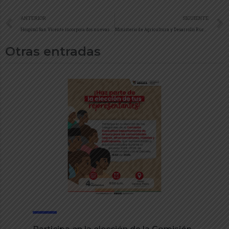
ANTERIOR
SIGUIENTE
Hospital San Vicente incorpora dos nuevas especialidades: neumología pediátrica y neuropediatría
Ministerio de Agricultura y Desarrollo Rural retomó tema de Arauca en mesa de trabajo adelantada con diputado Wilinton Rodríguez y Secretario de Agricultura y Desarrollo Rural y Sostenible
Otras entradas