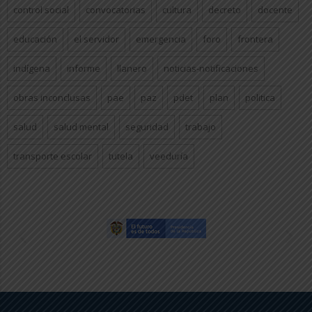
control social
convocatorias
cultura
decreto
docente
educación
el servidor
emergencia
foro
frontera
indígena
informe
llanero
noticias-notificaciones
obras inconclusas
pae
paz
pdet
plan
politica
salud
salud mental
seguridad
trabajo
transporte escolar
tutela
veeduría