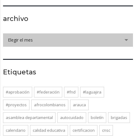
archivo
Elegir el mes
Etiquetas
#aprobación
#federación
#fnd
#laguajira
#proyectos
afrocolombianos
arauca
asamblea departamental
autocuidado
boletín
brigadas
calendario
calidad educativa
certificacion
cnsc