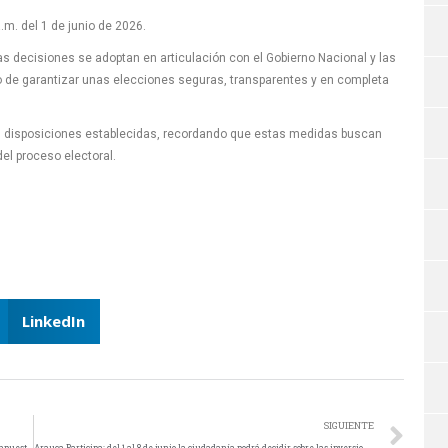
.m. del 1 de junio de 2026.
as decisiones se adoptan en articulación con el Gobierno Nacional y las
o de garantizar unas elecciones seguras, transparentes y en completa
as disposiciones establecidas, recordando que estas medidas buscan
del proceso electoral.
LinkedIn
SIGUIENTE
Gobernación de Arauca decreta descuentos temporales en sanciones del impuesto vehicular
Arauca Participa: del 1 al 8 de junio la ciudadanía podrá decidir sobre las inversiones del Departamento