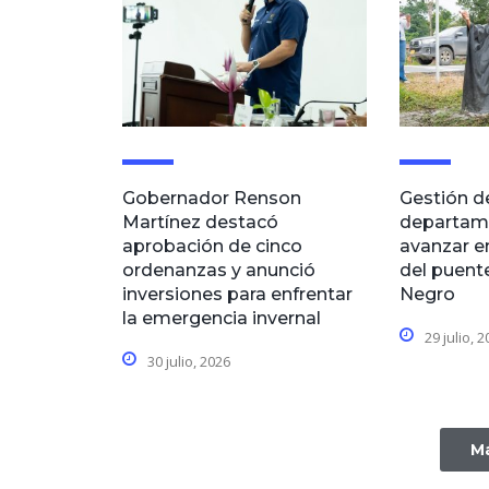
Gobernador Renson
Gestión d
Martínez destacó
departam
aprobación de cinco
avanzar en
ordenanzas y anunció
del puent
inversiones para enfrentar
Negro
la emergencia invernal
29 julio, 
30 julio, 2026
Má