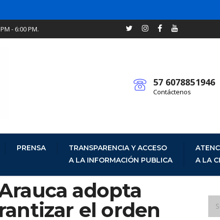
 PM - 6:00 PM.
57 6078851946
Contáctenos
PRENSA
TRANSPARENCIA Y ACCESO
ATENC
A LA INFORMACIÓN PUBLICA
A LA 
Arauca adopta
antizar el orden