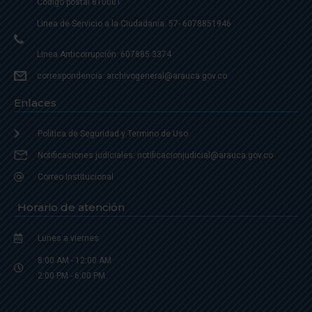
Código postal 810001
Linea de Servicio a la Ciudadania: 57- 6078851946
Linea Anticorrupción: 607885 3374
correspondencia: archivogeneral@arauca.gov.co
Enlaces
Política de Seguridad y Termino de Uso
Notificaciones judiciales: notificacionjudicial@arauca.gov.co
Correo Institucional
Horario de atención
Lunes a viernes
8:00 AM - 12:00 AM
2:00 PM - 6:00 PM.