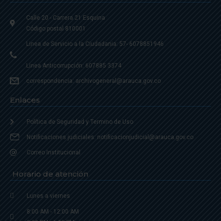
Calle 20 - Carrera 21 Esquina
Código postal 810001
Linea de Servicio a la Ciudadania: 57- 6078851946
Linea Anticorrupción: 607885 3374
correspondencia: archivogeneral@arauca.gov.co
Enlaces
Política de Seguridad y Termino de Uso
Notificaciones judiciales: notificacionjudicial@arauca.gov.co
Correo Institucional
Horario de atención
Lunes a viernes
8:00 AM - 12:00 AM