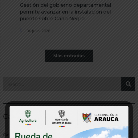
Gestión del gobierno departamental
permite avanzar en la instalación del
puente sobre Caño Negro
30 julio, 2026
Más entradas
Categorías
Categorías