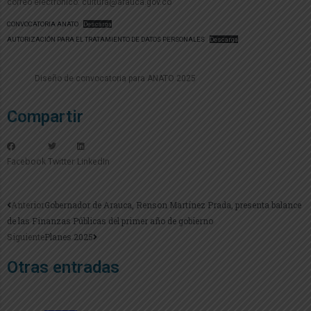
correo electrónico: cultura@arauca.gov.co
CONVOCATORIA ANATO
Descarga
AUTORIZACIÓN PARA EL TRATAMIENTO DE DATOS PERSONALES
Descarga
Diseño de convocatoria para ANATO 2025
Compartir
Facebook
Twitter
LinkedIn
Anterior
Gobernador de Arauca, Renson Martínez Prada, presenta balance
de las Finanzas Públicas del primer año de gobierno
Siguiente
Planes 2025
Otras entradas