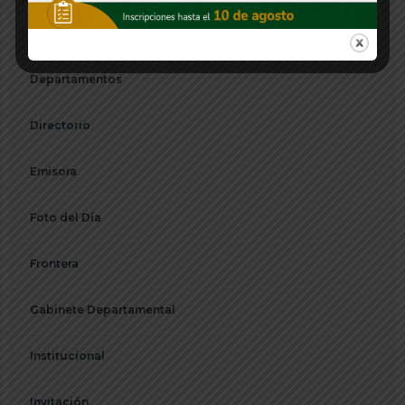
Decreto
Departamentos
Directorio
Emisora
Foto del Día
Frontera
Gabinete Departamental
Institucional
Invitación