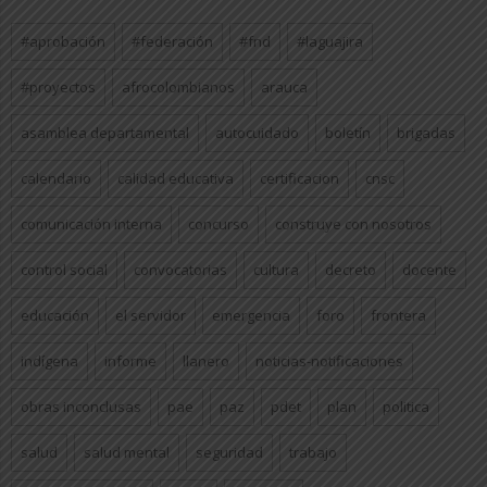
#aprobación
#federación
#fnd
#laguajira
#proyectos
afrocolombianos
arauca
asamblea departamental
autocuidado
boletín
brigadas
calendario
calidad educativa
certificacion
cnsc
comunicación interna
concurso
construye con nosotros
control social
convocatorias
cultura
decreto
docente
educación
el servidor
emergencia
foro
frontera
indígena
informe
llanero
noticias-notificaciones
obras inconclusas
pae
paz
pdet
plan
politica
salud
salud mental
seguridad
trabajo