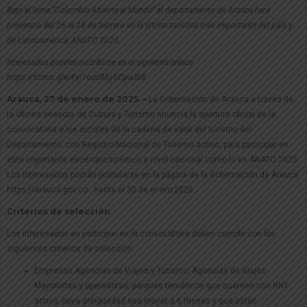
Bajo el lema “Colombia Abierta al Mundo” el departamento de Arauca hará
presencia del 26 al 28 de febrero en la vitrina turística más importante del país y
de Latinoamérica, ANATO 2025.
Interesados pueden inscribirse en el siguiente enlace:
https://forms.gle/Fyj1oucB5y5CpuJ68
Arauca, 27 de enero de 2025. –
La Gobernación de Arauca a través de
la oficina asesora de Cultura y Turismo anuncia la apertura oficial de la
convocatoria a los actores de la cadena de valor del turismo del
Departamento, con Registro Nacional de Turismo activo, para participar en
este importante escenario turístico a nivel nacional como lo es ANATO 2025.
Los interesados podrán postularse en la página de la Gobernación de Arauca
https://arauca.gov.co , hasta el 30 de enero 2025.
Criterios de selección
Los interesados en participar en la convocatoria deben cumplir con los
siguientes criterios de selección:
Empresas Agencias de Viajes y Turismo, Agencias de Viajes
Mayoristas y operadoras, parques temáticos que cuenten con RNT
activo, cuya antigüedad sea mayor a 6 meses y que estén