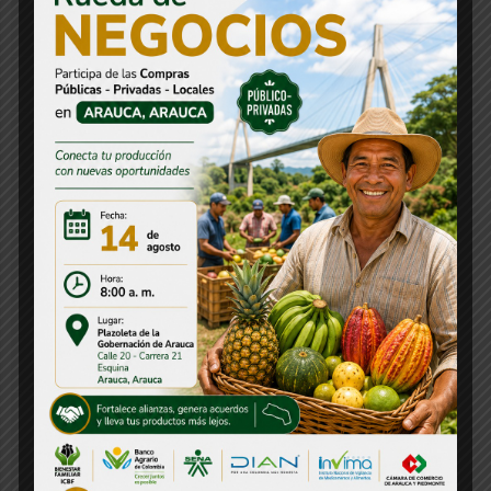
Audios y Multimedia
Banco de Proyectos
Boletín
Citación
Comunicado de Prensa
Concurso
Concurso CNSC
Consejos Departamentales
Convocatorias