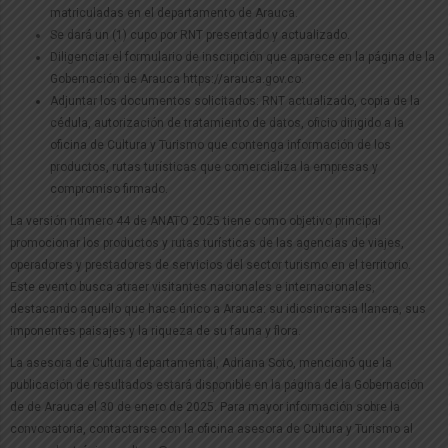
matriculadas en el departamento de Arauca.
Se dará un (1) cupo por RNT presentado y actualizado.
Diligenciar el formulario de inscripción que aparece en la página de la
Gobernación de Arauca https://arauca.gov.co.
Adjuntar los documentos solicitados: RNT actualizado, copia de la
cédula, autorización de tratamiento de datos, oficio dirigido a la
oficina de Cultura y Turismo que contenga información de los
productos, rutas turísticas que comercializa la empresas y
compromiso firmado.
La versión número 44 de ANATO 2025 tiene como objetivo principal
promocionar los productos y rutas turísticas de las agencias de viajes,
operadores y prestadores de servicios del sector turismo en el territorio.
Este evento busca atraer visitantes nacionales e internacionales,
destacando aquello que hace único a Arauca: su idiosincrasia llanera, sus
imponentes paisajes y la riqueza de su fauna y flora.
La asesora de Cultura departamental, Adriana Soto, mencionó que la
publicación de resultados estará disponible en la página de la Gobernación
de de Arauca el 30 de enero de 2025. Para mayor información sobre la
convocatoria, contactarse con la oficina asesora de Cultura y Turismo al