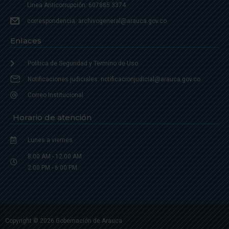
Linea Anticorrupción: 607885 3374
correspondencia: archivogeneral@arauca.gov.co
Enlaces
Política de Seguridad y Termino de Uso
Notificaciones judiciales: notificacionjudicial@arauca.gov.co
Correo Institucional
Horario de atención
Lunes a viernes
8:00 AM - 12:00 AM
2:00 PM - 6:00 PM.
Copyright © 2026 Gobernación de Arauca