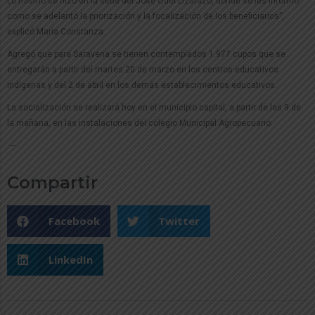
Lo mismo se hizo en la sede del José Odel Lizarazo, donde se les informó
como se adelantó la priorización y la focalización de los beneficiarios”,
explicó María Constanza.
Agregó que para Saravena se tienen contemplados 1.977 cupos que se
entregarán a partir del martes 20 de marzo en los centros educativos
indígenas y del 2 de abril en los demás establecimientos educativos.
La socialización se realizará hoy en el municipio capital, a partir de las 9 de
la mañana, en las instalaciones del colegio Municipal Agropecuario.
—
Compartir
Facebook
Twitter
LinkedIn