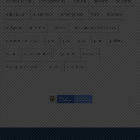
control social
convocatorias
cultura
decreto
docente
educación
el servidor
emergencia
foro
frontera
indígena
informe
llanero
noticias-notificaciones
obras inconclusas
pae
paz
pdet
plan
politica
salud
salud mental
seguridad
trabajo
transporte escolar
tutela
veeduría