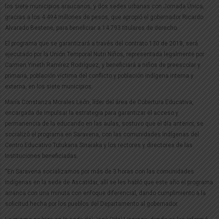
los siete municipios araucanos, y dos sedes urbanas con Jornada Única,
gracias a los 4.494 millones de pesos, que apropió el gobernador Ricardo
Alvarado Bestene, para beneficiar a 14.793 titulares de derecho.
El programa que se garantizará a través del contrato 130 de 2018, será
ejecutado por la Unión Temporal Nutri Niños, representada legalmente por
Carmen Yineth Ramírez Rodríguez, y beneficiará a niños de preescolar y
primaria, población víctima del conflicto y población indígena interna y
externa, en los siete municipios.
María Constanza Morales León, líder del área de Cobertura Educativa,
encargada de impulsar la estrategia para garantizar el acceso y
permanencia de la educando en las aulas, sostuvo que el día anterior, se
socializó el programa en Saravena, con las comunidades indígenas del
Centro Educativo Tutukana Sinaiaka y los rectores y directores de las
Instituciones beneficiadas.
“En Saravena socializamos por más de 3 horas con las comunidades
indígenas en la sede de Ascatidar, allí se les habló que este año el programa
arranca con una minuta con enfoque diferencial, dando cumplimiento a la
solicitud hecha por los pueblos del Departamento al gobernador.