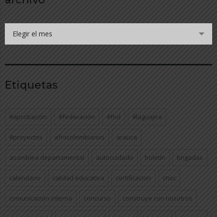
Elegir el mes
Etiquetas
#aprobación
#federación
#fnd
#laguajira
#proyectos
afrocolombianos
arauca
asamblea departamental
autocuidado
boletín
brigadas
calendario
calidad educativa
certificacion
cnsc
comunicación interna
concurso
construye con nosotros