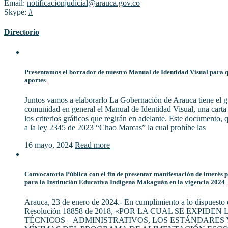
Email:
notificacionjudicial@arauca.gov.co
Skype:
#
Directorio
Presentamos el borrador de nuestro Manual de Identidad Visual para qu
aportes
Juntos vamos a elaborarlo La Gobernación de Arauca tiene el gu
comunidad en general el Manual de Identidad Visual, una cart
los criterios gráficos que regirán en adelante. Este documento,
a la ley 2345 de 2023 “Chao Marcas” la cual prohíbe las
16 mayo, 2024
Read more
Convocatoria Pública con el fin de presentar manifestación de interés 
para la Institución Educativa Indígena Makaguán en la vigencia 2024
Arauca, 23 de enero de 2024.- En cumplimiento a lo dispuesto e
Resolución 18858 de 2018, «POR LA CUAL SE EXPIDE
TÉCNICOS – ADMINISTRATIVOS, LOS ESTÁNDARES 