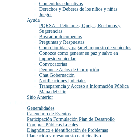
Contenidos educativos
Derechos y Deberes de los niños y niñas
Juegos
Ayuda
PQRSA – Peticiones, Quejas, Reclamos y
Sugerencias
Buscador documentos
Preguntas y Respuestas
Como liquidar y pagar el impuesto de vehículos
Conozca como generar su paz y salvo en
impuesto vehicular
Convocatorias
Denuncie Actos de Corrupción
Chat Gobernación
Notificaciones judiciales
Transparencia y Acceso a Información Pública
Mapa del sitio
Sitio Anterior
Participa
Generalidades
Calendario de Eventos
Participación Formulación Plan de Desarrollo
Compras Públicas Locales
Diagnóstico e identificación de Problemas
Planeación y presupuesto participativo