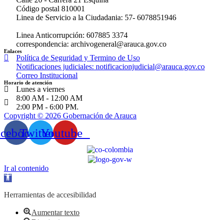
Código postal 810001
Linea de Servicio a la Ciudadania: 57- 6078851946
Linea Anticorrupción: 607885 3374
correspondencia: archivogeneral@arauca.gov.co
Enlaces
Política de Seguridad y Termino de Uso
Notificaciones judiciales: notificacionjudicial@arauca.gov.co
Correo Institucional
Horario de atención
Lunes a viernes
8:00 AM - 12:00 AM
2:00 PM - 6:00 PM.
Copyright © 2026 Gobernación de Arauca
acebook
Twitter
Youtube
Ir al contenido
Abrir
barra
de
Herramientas de accesibilidad
herramientas
Aumentar texto