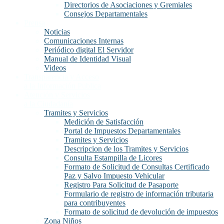
Directorios de Asociaciones y Gremiales
Consejos Departamentales
Prensa
Noticias
Comunicaciones Internas
Periódico digital El Servidor
Manual de Identidad Visual
Videos
Transparencia y Acceso
a la Información Publica
Atención y Servicios
a la Ciudadanía
Tramites y Servicios
Medición de Satisfacción
Portal de Impuestos Departamentales
Tramites y Servicios
Descripcion de los Tramites y Servicios
Consulta Estampilla de Licores
Formato de Solicitud de Consultas Certificado
Paz y Salvo Impuesto Vehicular
Registro Para Solicitud de Pasaporte
Formulario de registro de información tributaria
para contribuyentes
Formato de solicitud de devolución de impuestos
Zona Niños