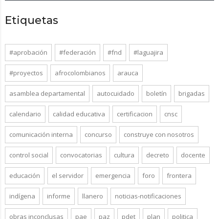
Etiquetas
#aprobación
#federación
#fnd
#laguajira
#proyectos
afrocolombianos
arauca
asamblea departamental
autocuidado
boletín
brigadas
calendario
calidad educativa
certificacion
cnsc
comunicación interna
concurso
construye con nosotros
control social
convocatorias
cultura
decreto
docente
educación
el servidor
emergencia
foro
frontera
indígena
informe
llanero
noticias-notificaciones
obras inconclusas
pae
paz
pdet
plan
politica