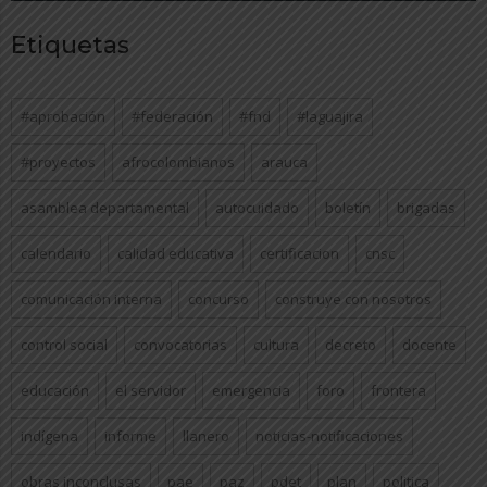
Etiquetas
#aprobación
#federación
#fnd
#laguajira
#proyectos
afrocolombianos
arauca
asamblea departamental
autocuidado
boletín
brigadas
calendario
calidad educativa
certificacion
cnsc
comunicación interna
concurso
construye con nosotros
control social
convocatorias
cultura
decreto
docente
educación
el servidor
emergencia
foro
frontera
indígena
informe
llanero
noticias-notificaciones
obras inconclusas
pae
paz
pdet
plan
politica