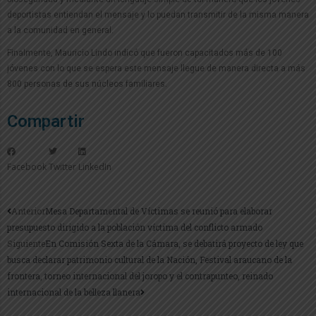
deportistas entiendan el mensaje y lo puedan transmitir de la misma manera
a la comunidad en general.
Finalmente, Mauricio Lindo indicó que fueron capacitados más de 100
jóvenes con lo que se espera este mensaje llegue de manera directa a más
800 personas de sus núcleos familiares.
Compartir
Facebook
Twitter
LinkedIn
Anterior
Mesa Departamental de Víctimas se reunió para elaborar
presupuesto dirigido a la población víctima del conflicto armado
Siguiente
En Comisión Sexta de la Cámara, se debatirá proyecto de ley que
busca declarar patrimonio cultural de la Nación, Festival araucano de la
frontera, torneo internacional del joropo y el contrapunteo, reinado
internacional de la belleza llanera