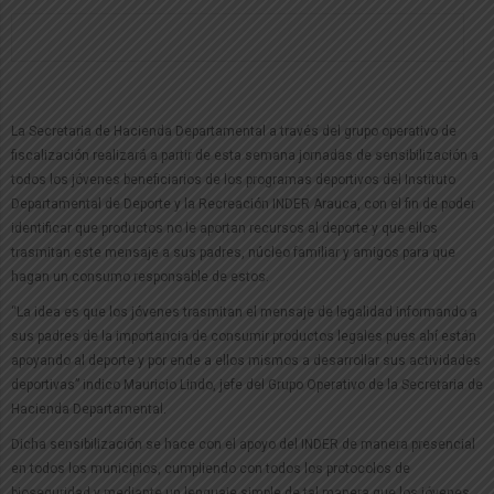
La Secretaria de Hacienda Departamental a través del grupo operativo de
fiscalización realizará a partir de esta semana jornadas de sensibilización a
todos los jóvenes beneficiarios de los programas deportivos del Instituto
Departamental de Deporte y la Recreación INDER Arauca, con el fin de poder
identificar que productos no le aportan recursos al deporte y que ellos
trasmitan este mensaje a sus padres, núcleo familiar y amigos para que
hagan un consumo responsable de estos.
“La idea es que los jóvenes trasmitan el mensaje de legalidad informando a
sus padres de la importancia de consumir productos legales pues ahí están
apoyando al deporte y por ende a ellos mismos a desarrollar sus actividades
deportivas” indico Mauricio Lindo, jefe del Grupo Operativo de la Secretaria de
Hacienda Departamental.
Dicha sensibilización se hace con el apoyo del INDER de manera presencial
en todos los municipios, cumpliendo con todos los protocolos de
bioseguridad y mediante un lenguaje simple de tal manera que los jóvenes