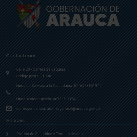
Contáctenos
Calle 20 - Carrera 21 Esquina
Código postal 810001
Linea de Servicio a la Ciudadania: 57- 6078851946
Linea Anticorrupción: 607885 3374
correspondencia: archivogeneral@arauca.gov.co
Enlaces
Política de Seguridad y Termino de Uso