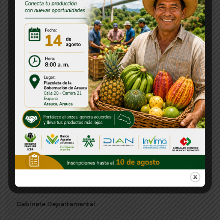
Consejos Departamentales
Convocatorias
Decreto
Departamentos
Directorio
Emisora
Foto del Día
Frontera
Gabinete Departamental