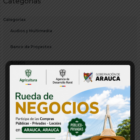
Categorías
Categorías
Audios y Multimedia
Banco de Proyectos
Boletín
Citación
Comunicado de Prensa
Concurso
Concurso CNSC