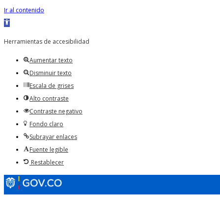
Ir al contenido
Abrir
barra
Herramientas de accesibilidad
de
Aumentar texto
herramientas
Disminuir texto
Escala de grises
Alto contraste
Contraste negativo
Fondo claro
Subrayar enlaces
Fuente legible
Restablecer
Horarios de Atención: 8:00 AM - 12:00 AM | 2:00 PM - 6:00 PM.