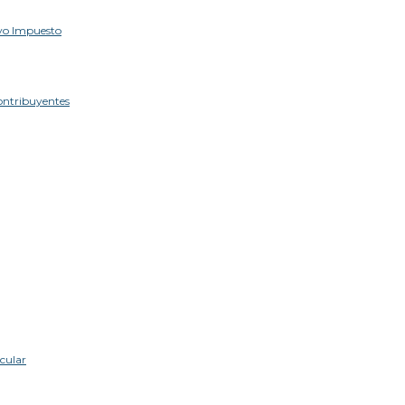
lvo Impuesto
contribuyentes
cular