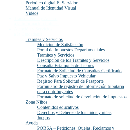
Periódico digital El Servidor
Manual de Identidad Visual
Videos
Transparencia y Acceso
a la Información Publica
Atención y Servicios
a la Ciudadanía
Tramites y Servicios
Medición de Satisfacción
Portal de Impuestos Departamentales
Tramites y Servicios
Descripcion de los Tramites y Servicios
Consulta Estampilla de Licores
Formato de Solicitud de Consultas Certificado
Paz y Salvo Impuesto Vehicular
Registro Para Solicitud de Pasaporte
Formulario de registro de información tributaria
para contribuyentes
Formato de solicitud de devolución de impuestos
Zona Niños
Contenidos educativos
Derechos y Deberes de los niños y niñas
Juegos
Ayuda
PQRSA – Peticiones, Quejas, Reclamos y