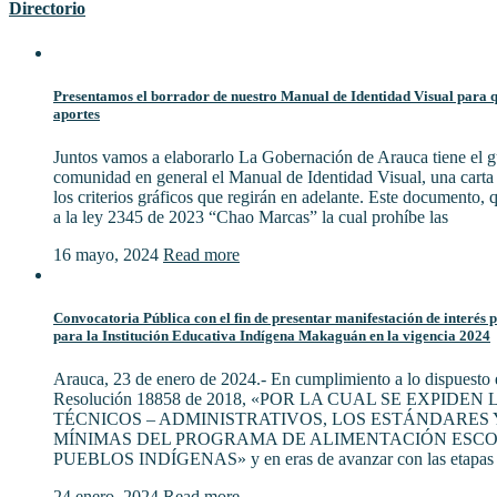
Directorio
Presentamos el borrador de nuestro Manual de Identidad Visual para qu
aportes
Juntos vamos a elaborarlo La Gobernación de Arauca tiene el gu
comunidad en general el Manual de Identidad Visual, una cart
los criterios gráficos que regirán en adelante. Este documento,
a la ley 2345 de 2023 “Chao Marcas” la cual prohíbe las
16 mayo, 2024
Read more
Convocatoria Pública con el fin de presentar manifestación de interés 
para la Institución Educativa Indígena Makaguán en la vigencia 2024
Arauca, 23 de enero de 2024.- En cumplimiento a lo dispuesto e
Resolución 18858 de 2018, «POR LA CUAL SE EXPIDE
TÉCNICOS – ADMINISTRATIVOS, LOS ESTÁNDARES 
MÍNIMAS DEL PROGRAMA DE ALIMENTACIÓN ESCO
PUEBLOS INDÍGENAS» y en eras de avanzar con las etapas 
24 enero, 2024
Read more