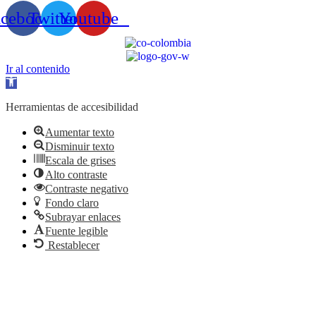
acebook
Twitter
Youtube
Ir al contenido
Abrir
barra
de
Herramientas de accesibilidad
herramientas
Aumentar texto
Disminuir texto
Escala de grises
Alto contraste
Contraste negativo
Fondo claro
Subrayar enlaces
Fuente legible
Restablecer