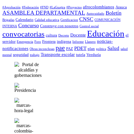
afrocolombianos
Arauca
#Aprobación
#Federación
#FND
#LaGuajira
#Proyectos
ASAMBLEA DEPARTAMENTAL
Boletín
Autocuidado
CNSC
Calendario
Brigadas
Calidad educativa
Certificacion
COMUNICACIÓN
Concurso
Construye con nosotros
INTERNA
Control social
Educación
convocatorias
Docente
cultura
el
Decreto
noticias-
servidor
Frontera
indígena
Emergencia
Foro
Informe
Llanero
pae
PDET
Salud
notificaciones
PAZ
plan
Obras inconclusas
politica
salud
Transporte escolar
seguridad
tutela
Veeduría
mental
trabajo