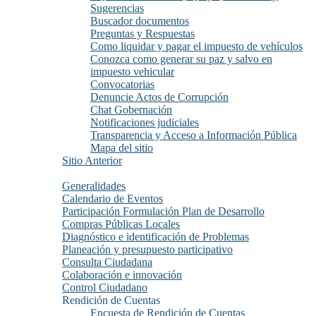
Sugerencias
Buscador documentos
Preguntas y Respuestas
Como liquidar y pagar el impuesto de vehículos
Conozca como generar su paz y salvo en
impuesto vehicular
Convocatorias
Denuncie Actos de Corrupción
Chat Gobernación
Notificaciones judiciales
Transparencia y Acceso a Información Pública
Mapa del sitio
Sitio Anterior
Participa
Generalidades
Calendario de Eventos
Participación Formulación Plan de Desarrollo
Compras Públicas Locales
Diagnóstico e identificación de Problemas
Planeación y presupuesto participativo
Consulta Ciudadana
Colaboración e innovación
Control Ciudadano
Rendición de Cuentas
Encuesta de Rendición de Cuentas