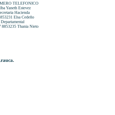
UMERO TELEFONICO
ba Yaneth Estevez
ecretaria Hacienda
 8853231 Elsa Cedeño
 Departamental
07 8853235 Thania Nieto
Arauca.