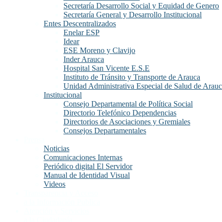
Secretaría Desarrollo Social y Equidad de Genero
Secretaría General y Desarrollo Institucional
Entes Descentralizados
Enelar ESP
Idear
ESE Moreno y Clavijo
Inder Arauca
Hospital San Vicente E.S.E
Instituto de Tránsito y Transporte de Arauca
Unidad Administrativa Especial de Salud de Arau
Institucional
Consejo Departamental de Política Social
Directorio Telefónico Dependencias
Directorios de Asociaciones y Gremiales
Consejos Departamentales
Prensa
Noticias
Comunicaciones Internas
Periódico digital El Servidor
Manual de Identidad Visual
Videos
Transparencia y Acceso
a la Información Publica
Atención y Servicios
a la Ciudadanía