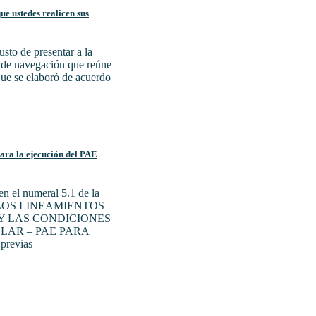
e ustedes realicen sus
sto de presentar a la
a de navegación que reúne
 que se elaboró de acuerdo
para la ejecución del PAE
n el numeral 5.1 de la
N LOS LINEAMIENTOS
Y LAS CONDICIONES
LAR – PAE PARA
previas