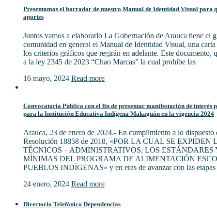
Presentamos el borrador de nuestro Manual de Identidad Visual para qu
aportes
Juntos vamos a elaborarlo La Gobernación de Arauca tiene el gu
comunidad en general el Manual de Identidad Visual, una cart
los criterios gráficos que regirán en adelante. Este documento,
a la ley 2345 de 2023 “Chao Marcas” la cual prohíbe las
16 mayo, 2024
Read more
Convocatoria Pública con el fin de presentar manifestación de interés 
para la Institución Educativa Indígena Makaguán en la vigencia 2024
Arauca, 23 de enero de 2024.- En cumplimiento a lo dispuesto e
Resolución 18858 de 2018, «POR LA CUAL SE EXPIDE
TÉCNICOS – ADMINISTRATIVOS, LOS ESTÁNDARES 
MÍNIMAS DEL PROGRAMA DE ALIMENTACIÓN ESCO
PUEBLOS INDÍGENAS» y en eras de avanzar con las etapas 
24 enero, 2024
Read more
Directorio Telefónico Dependencias