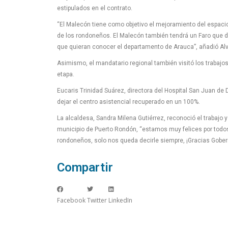
estipulados en el contrato.
“El Malecón tiene como objetivo el mejoramiento del espacio
de los rondoneños. El Malecón también tendrá un Faro que dar
que quieran conocer el departamento de Arauca”, añadió Al
Asimismo, el mandatario regional también visitó los trabajo
etapa.
Eucaris Trinidad Suárez, directora del Hospital San Juan de
dejar el centro asistencial recuperado en un 100%.
La alcaldesa, Sandra Milena Gutiérrez, reconoció el trabajo
municipio de Puerto Rondón, “estamos muy felices por todos
rondoneños, solo nos queda decirle siempre, ¡Gracias Gobern
Compartir
Facebook
Twitter
LinkedIn