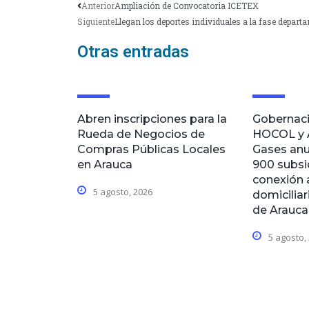
Anterior
Ampliación de Convocatoria ICETEX
Siguiente
Llegan los deportes individuales a la fase depart
Otras entradas
Abren inscripciones para la
Gobernaci
Rueda de Negocios de
HOCOL y 
Compras Públicas Locales
Gases anu
en Arauca
900 subsi
conexión 
5 agosto, 2026
domiciliar
de Arauca
5 agosto,