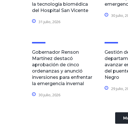
la tecnología biomédica
emergenci
del Hospital San Vicente
30 julio, 
31 julio, 2026
Gobernador Renson
Gestión d
Martínez destacó
departam
aprobación de cinco
avanzar en
ordenanzas y anunció
del puent
inversiones para enfrentar
Negro
la emergencia invernal
29 julio, 
30 julio, 2026
Má