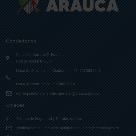
Contáctenos
Calle 20 - Carrera 21 Esquina
Código postal 810001
Linea de Servicio a la Ciudadania: 57- 6078851946
Linea Anticorrupción: 607885 3374
correspondencia: archivogeneral@arauca.gov.co
Enlaces
Política de Seguridad y Termino de Uso
Notificaciones judiciales: notificacionjudicial@arauca.gov.co