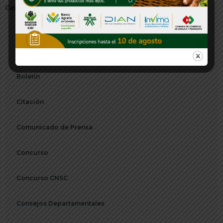
Categorías
Audios y Multimedia
Banco de Proyectos
Boletín
Citación
Comunicado de Prensa
Concurso
Concurso CNSC
Consejos Departamentales