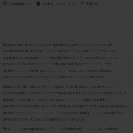
administrador
septiembre 30, 2020
8:25 am
El grupo operativo y abogados que hacen parte de los procesos de
fiscalización de la Secretaria de Hacienda Departamental recibieron
capacitación por parte de la Fiscalía Seccional Arauca relacionada con el
proceso de la cadena de custodia que deben tener los productos
aprehendidos, a fin de que se cumplan todos los procesos legales
correspondientes y se siga el conducto regular en cada caso.
Mauricio Lindo, Jefe del Grupo Operativo de la Secretaria de Hacienda
Departamental destacó la importancia de esta capacitación “porque así el
departamento de Arauca puede garantizar el derecho a la defensa de los
presuntos contraventores y garantizar que los productos que se aprehendan
en campo son los que se le dan la disposición final y los mismos que hacen
parte de todo el proceso administrativo” dijo Lindo.
En total fueron capacitados 12 funcionarios entre abogados, técnicos