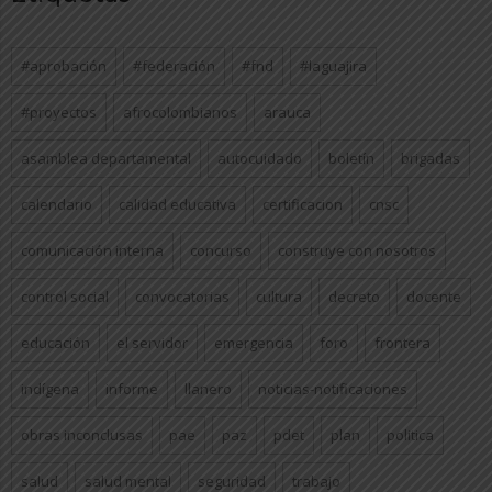
#aprobación
#federación
#fnd
#laguajira
#proyectos
afrocolombianos
arauca
asamblea departamental
autocuidado
boletín
brigadas
calendario
calidad educativa
certificacion
cnsc
comunicación interna
concurso
construye con nosotros
control social
convocatorias
cultura
decreto
docente
educación
el servidor
emergencia
foro
frontera
indígena
informe
llanero
noticias-notificaciones
obras inconclusas
pae
paz
pdet
plan
politica
salud
salud mental
seguridad
trabajo