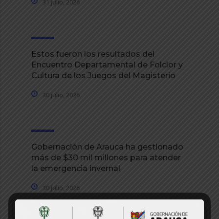
31 julio, 2026
Estos fueron los resultados del
Encuentro Departamental de Folclor y
Cultura de los Juegos del Magisterio
30 julio, 2026
Gobernación de Arauca ha gestionado
más de $30 mil millones para atender
la emergencia invernal
30 julio, 2026