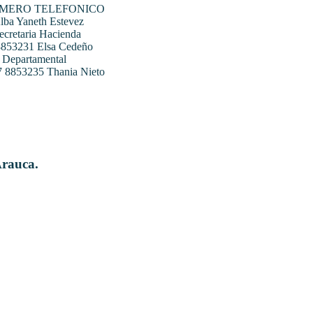
UMERO TELEFONICO
ba Yaneth Estevez
ecretaria Hacienda
 8853231 Elsa Cedeño
 Departamental
07 8853235 Thania Nieto
Arauca.