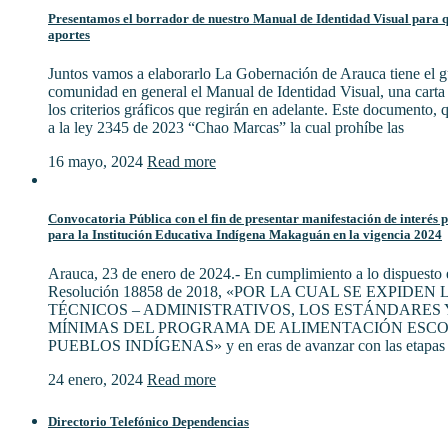
Presentamos el borrador de nuestro Manual de Identidad Visual para qu
aportes
Juntos vamos a elaborarlo La Gobernación de Arauca tiene el gu
comunidad en general el Manual de Identidad Visual, una cart
los criterios gráficos que regirán en adelante. Este documento,
a la ley 2345 de 2023 “Chao Marcas” la cual prohíbe las
16 mayo, 2024
Read more
Convocatoria Pública con el fin de presentar manifestación de interés 
para la Institución Educativa Indígena Makaguán en la vigencia 2024
Arauca, 23 de enero de 2024.- En cumplimiento a lo dispuesto e
Resolución 18858 de 2018, «POR LA CUAL SE EXPIDE
TÉCNICOS – ADMINISTRATIVOS, LOS ESTÁNDARES 
MÍNIMAS DEL PROGRAMA DE ALIMENTACIÓN ESCO
PUEBLOS INDÍGENAS» y en eras de avanzar con las etapas 
24 enero, 2024
Read more
Directorio Telefónico Dependencias