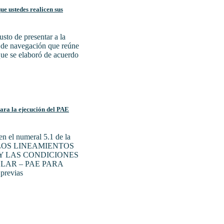
e ustedes realicen sus
sto de presentar a la
a de navegación que reúne
 que se elaboró de acuerdo
para la ejecución del PAE
n el numeral 5.1 de la
N LOS LINEAMIENTOS
Y LAS CONDICIONES
LAR – PAE PARA
previas