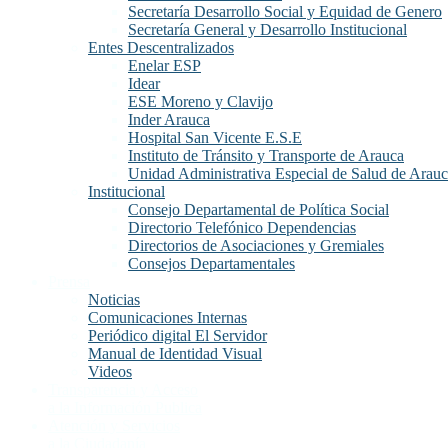
Secretaría Desarrollo Social y Equidad de Genero
Secretaría General y Desarrollo Institucional
Entes Descentralizados
Enelar ESP
Idear
ESE Moreno y Clavijo
Inder Arauca
Hospital San Vicente E.S.E
Instituto de Tránsito y Transporte de Arauca
Unidad Administrativa Especial de Salud de Arau
Institucional
Consejo Departamental de Política Social
Directorio Telefónico Dependencias
Directorios de Asociaciones y Gremiales
Consejos Departamentales
Prensa
Noticias
Comunicaciones Internas
Periódico digital El Servidor
Manual de Identidad Visual
Videos
Transparencia y Acceso
a la Información Publica
Atención y Servicios
a la Ciudadanía