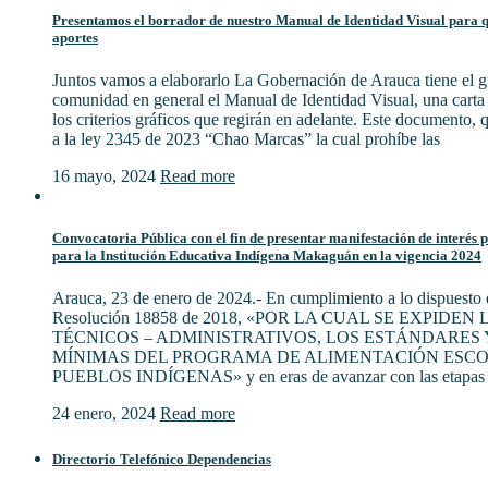
Presentamos el borrador de nuestro Manual de Identidad Visual para qu
aportes
Juntos vamos a elaborarlo La Gobernación de Arauca tiene el gu
comunidad en general el Manual de Identidad Visual, una cart
los criterios gráficos que regirán en adelante. Este documento,
a la ley 2345 de 2023 “Chao Marcas” la cual prohíbe las
16 mayo, 2024
Read more
Convocatoria Pública con el fin de presentar manifestación de interés 
para la Institución Educativa Indígena Makaguán en la vigencia 2024
Arauca, 23 de enero de 2024.- En cumplimiento a lo dispuesto e
Resolución 18858 de 2018, «POR LA CUAL SE EXPIDE
TÉCNICOS – ADMINISTRATIVOS, LOS ESTÁNDARES 
MÍNIMAS DEL PROGRAMA DE ALIMENTACIÓN ESCO
PUEBLOS INDÍGENAS» y en eras de avanzar con las etapas 
24 enero, 2024
Read more
Directorio Telefónico Dependencias