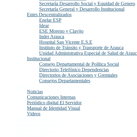
Secretaría Desarrollo Social y Equidad de Genero
Secretaría General y Desarrollo Institucional
Entes Descentralizados
Enelar ESP
Idear
ESE Moreno y Clavijo
Inder Arauca
Hospital San Vicente E.S.E
Instituto de Tránsito y Transporte de Arauca
Unidad Administrativa Especial de Salud de Arau
Institucional
Consejo Departamental de Política Social
Directorio Telefónico Dependencias
Directorios de Asociaciones y Gremiales
Consejos Departamentales
Prensa
Noticias
Comunicaciones Internas
Periódico digital El Servidor
Manual de Identidad Visual
Videos
Transparencia y Acceso
a la Información Publica
Atención y Servicios
a la Ciudadanía