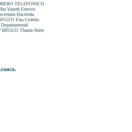
UMERO TELEFONICO
ba Yaneth Estevez
ecretaria Hacienda
 8853231 Elsa Cedeño
 Departamental
07 8853235 Thania Nieto
Arauca.