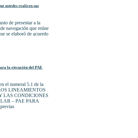
e ustedes realicen sus
sto de presentar a la
a de navegación que reúne
 que se elaboró de acuerdo
para la ejecución del PAE
n el numeral 5.1 de la
N LOS LINEAMIENTOS
Y LAS CONDICIONES
LAR – PAE PARA
previas