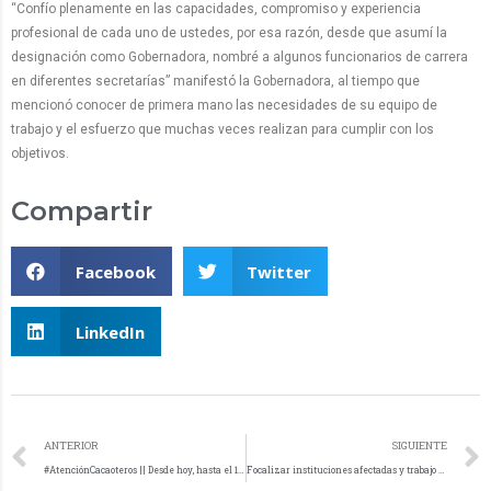
“Confío plenamente en las capacidades, compromiso y experiencia
profesional de cada uno de ustedes, por esa razón, desde que asumí la
designación como Gobernadora, nombré a algunos funcionarios de carrera
en diferentes secretarías” manifestó la Gobernadora, al tiempo que
mencionó conocer de primera mano las necesidades de su equipo de
trabajo y el esfuerzo que muchas veces realizan para cumplir con los
objetivos.
Compartir
Facebook
Twitter
LinkedIn
ANTERIOR
SIGUIENTE
#AtenciónCacaoteros || Desde hoy, hasta el 18 de julio, se amplía el plazo para los interesados en participar de la convocatoria “Implementación de estrategias para la renovación de plantaciones de cacao en el departamento de Arauca” que va dirigido a los municipios de Saravena y Arauquita.
Focalizar instituciones afectadas y trabajo pedagógico en casa fueron las primeras acciones del Comité Departamental de Emergencia Educativa