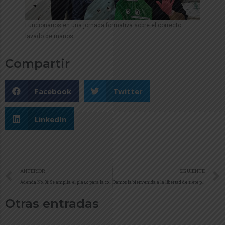
Funcionarios en una jornada formativa sobre el correcto
lavado de manos
Compartir
Facebook
Twitter
LinkedIn
ANTERIOR
SIGUIENTE
Adenda No. 01: Se amplía el plazo para la convocatoria de representantes ante la Mesa Departamental de Compras Públicas Locales
Damos la bienvenida a la libertad de siete personas en el departamento de Arauca
Otras entradas