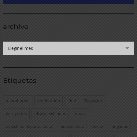
archivo
Elegir el mes
Etiquetas
#aprobación
#federación
#fnd
#laguajira
#proyectos
afrocolombianos
arauca
asamblea departamental
autocuidado
boletín
brigadas