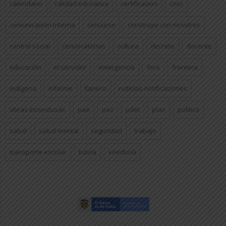
calendario
calidad educativa
certificacion
cnsc
comunicación interna
concurso
construye con nosotros
control social
convocatorias
cultura
decreto
docente
educación
el servidor
emergencia
foro
frontera
indígena
informe
llanero
noticias-notificaciones
obras inconclusas
pae
paz
pdet
plan
politica
salud
salud mental
seguridad
trabajo
transporte escolar
tutela
veeduría