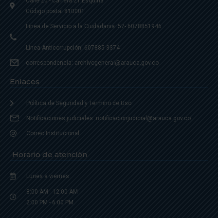
Calle 20 - Carrera 21 Esquina
Código postal 810001
Linea de Servicio a la Ciudadania: 57- 6078851946
Linea Anticorrupción: 607885 3374
correspondencia: archivogeneral@arauca.gov.co
Enlaces
Política de Seguridad y Termino de Uso
Notificaciones judiciales: notificacionjudicial@arauca.gov.co
Correo Institucional
Horario de atención
Lunes a viernes
8:00 AM - 12:00 AM
2:00 PM - 6:00 PM.