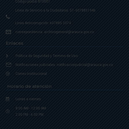
Código postal 810001
Linea de Servicio a la Ciudadania: 57- 6078851946
Linea Anticorrupción: 607885 3374
correspondencia: archivogeneral@arauca.gov.co
Enlaces
Política de Seguridad y Termino de Uso
Notificaciones judiciales: notificacionjudicial@arauca.gov.co
Correo Institucional
Horario de atención
Lunes a viernes
8:00 AM - 12:00 AM
2:00 PM - 6:00 PM.