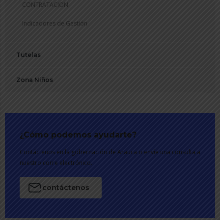
CONTRATACION
Indicadores de Gestión
Tutelas
Zona Niños
¿Cómo podemos ayudarte?
Contáctenos en la gobernación de Arauca o envíe una consulta a
nuestro corre electrónico.
contáctenos