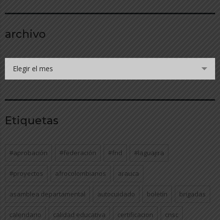
archivo
Elegir el mes
Etiquetas
#aprobación
#federación
#fnd
#laguajira
#proyectos
afrocolombianos
arauca
asamblea departamental
autocuidado
boletín
brigadas
calendario
calidad educativa
certificacion
cnsc