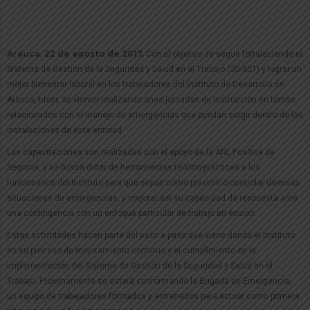
Arauca, 22 de agosto de 2017.
Con el objetivo de seguir fortaleciendo el
Sistema de Gestión de la Seguridad y Salud en el Trabajo (SG-SST) y lograr un
mejor bienestar laboral en los trabajadores del Instituto de Desarrollo de
Arauca, Idear, se vienen realizando unas jornadas de instrucción en temas
relacionados con el manejo de emergencias que puedan surgir dentro de las
instalaciones de ésta entidad.
Las capacitaciones son realizadas c​​on el apoyo de la ARL Positiva de
Seguros, y se busca dotar de herramientas teórico-prácticas a los
funcionarios del Instituto para que sepan cómo prevenir o controlar diversas
situaciones de emergencias, y mejorar así su capacidad de respuesta ante
una contingencia con un enfoque particular de trabajo en equipo.
Estas actividades hacen parte del paso a paso que viene dando el Instituto
en su proceso de mejoramiento continuo y el cumplimiento en la
implementación del Sistema de Gestión de la Seguridad y Salud en el
Trabajo. Próximamente se estará conformando la Brigada de Emergencia,
un equipo de trabajadores formados y entrenados para actuar como primera