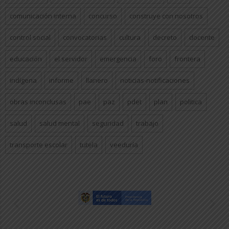
comunicación interna
concurso
construye con nosotros
control social
convocatorias
cultura
decreto
docente
educación
el servidor
emergencia
foro
frontera
indígena
informe
llanero
noticias-notificaciones
obras inconclusas
pae
paz
pdet
plan
politica
salud
salud mental
seguridad
trabajo
transporte escolar
tutela
veeduría