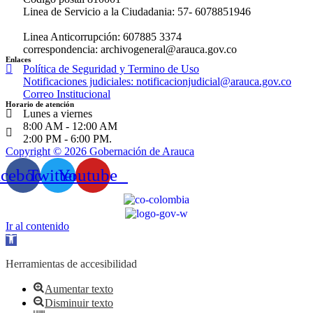
Linea de Servicio a la Ciudadania: 57- 6078851946
Linea Anticorrupción: 607885 3374
correspondencia: archivogeneral@arauca.gov.co
Enlaces
Política de Seguridad y Termino de Uso
Notificaciones judiciales: notificacionjudicial@arauca.gov.co
Correo Institucional
Horario de atención
Lunes a viernes
8:00 AM - 12:00 AM
2:00 PM - 6:00 PM.
Copyright © 2026 Gobernación de Arauca
acebook
Twitter
Youtube
Ir al contenido
Abrir
barra
de
Herramientas de accesibilidad
herramientas
Aumentar texto
Disminuir texto