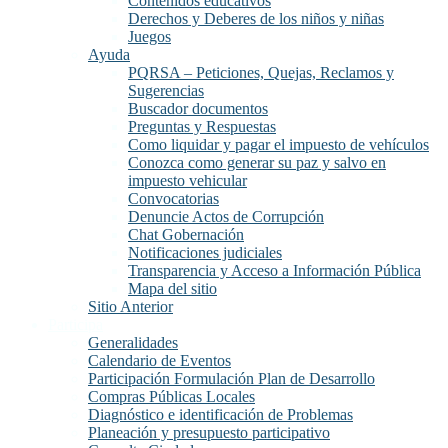
Contenidos educativos
Derechos y Deberes de los niños y niñas
Juegos
Ayuda
PQRSA – Peticiones, Quejas, Reclamos y
Sugerencias
Buscador documentos
Preguntas y Respuestas
Como liquidar y pagar el impuesto de vehículos
Conozca como generar su paz y salvo en
impuesto vehicular
Convocatorias
Denuncie Actos de Corrupción
Chat Gobernación
Notificaciones judiciales
Transparencia y Acceso a Información Pública
Mapa del sitio
Sitio Anterior
Participa
Generalidades
Calendario de Eventos
Participación Formulación Plan de Desarrollo
Compras Públicas Locales
Diagnóstico e identificación de Problemas
Planeación y presupuesto participativo