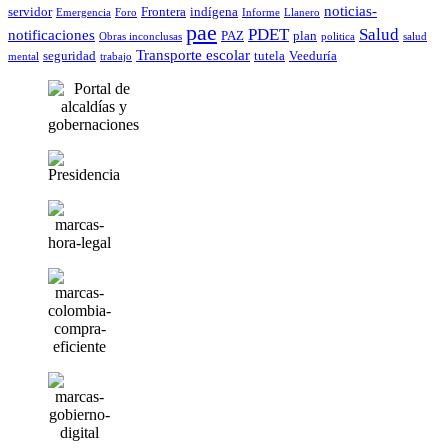
noticias-
servidor
Frontera
indígena
Emergencia
Foro
Informe
Llanero
pae
PDET
Salud
notificaciones
PAZ
plan
Obras inconclusas
politica
salud
Transporte escolar
seguridad
tutela
Veeduría
mental
trabajo