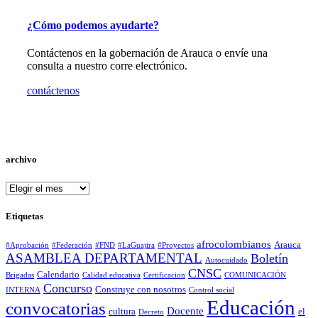
¿Cómo podemos ayudarte?
Contáctenos en la gobernación de Arauca o envíe una
consulta a nuestro corre electrónico.
contáctenos
archivo
archivo
Etiquetas
afrocolombianos
Arauca
#Aprobación
#Federación
#FND
#LaGuajira
#Proyectos
ASAMBLEA DEPARTAMENTAL
Boletín
Autocuidado
CNSC
Calendario
Brigadas
Calidad educativa
Certificacion
COMUNICACIÓN
Concurso
Construye con nosotros
INTERNA
Control social
Educación
convocatorias
Docente
cultura
el
Decreto