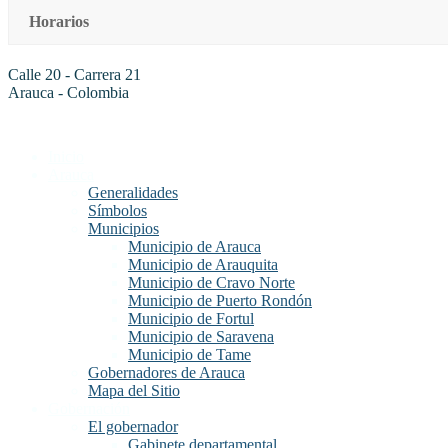
Horarios
Calle 20 - Carrera 21
Arauca - Colombia
Inicio
Arauca
Generalidades
Símbolos
Municipios
Municipio de Arauca
Municipio de Arauquita
Municipio de Cravo Norte
Municipio de Puerto Rondón
Municipio de Fortul
Municipio de Saravena
Municipio de Tame
Gobernadores de Arauca
Mapa del Sitio
Gobernación
El gobernador
Gabinete departamental