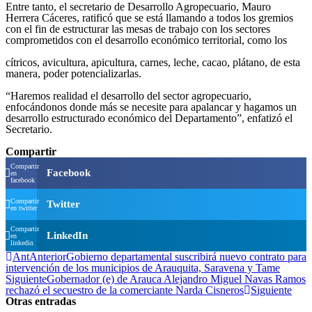
Entre tanto, el secretario de Desarrollo Agropecuario, Mauro
Herrera Cáceres, ratificó que se está llamando a todos los gremios
con el fin de estructurar las mesas de trabajo con los sectores
comprometidos con el desarrollo económico territorial, como los
cítricos, avicultura, apicultura, carnes, leche, cacao, plátano, de esta
manera, poder potencializarlas.
“Haremos realidad el desarrollo del sector agropecuario,
enfocándonos donde más se necesite para apalancar y hagamos un
desarrollo estructurado económico del Departamento”, enfatizó el
Secretario.
Compartir
Compartir
Facebook
en
facebook
Compartir
Twitter
en twitter
Compartir
LinkedIn
en
linkedin
Ant
Anterior
Gobierno departamental suscribirá nuevo contrato para
intervención de los municipios de Arauquita, Saravena y Tame
Siguiente
Gobernador (e) de Arauca Alejandro Miguel Navas Ramos
rechazó el secuestro de la comerciante Narda Cisneros
Siguiente
Otras entradas