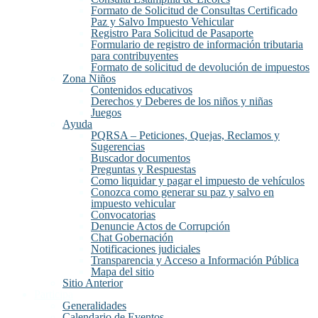
Formato de Solicitud de Consultas Certificado
Paz y Salvo Impuesto Vehicular
Registro Para Solicitud de Pasaporte
Formulario de registro de información tributaria
para contribuyentes
Formato de solicitud de devolución de impuestos
Zona Niños
Contenidos educativos
Derechos y Deberes de los niños y niñas
Juegos
Ayuda
PQRSA – Peticiones, Quejas, Reclamos y
Sugerencias
Buscador documentos
Preguntas y Respuestas
Como liquidar y pagar el impuesto de vehículos
Conozca como generar su paz y salvo en
impuesto vehicular
Convocatorias
Denuncie Actos de Corrupción
Chat Gobernación
Notificaciones judiciales
Transparencia y Acceso a Información Pública
Mapa del sitio
Sitio Anterior
Participa
Generalidades
Calendario de Eventos