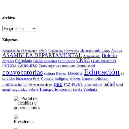
archivo
archivo
Etiquetas
afrocolombianos
Arauca
#Aprobación
#Federación
#FND
#LaGuajira
#Proyectos
ASAMBLEA DEPARTAMENTAL
Boletín
Autocuidado
CNSC
Calendario
Brigadas
Calidad educativa
Certificacion
COMUNICACIÓN
Concurso
Construye con nosotros
INTERNA
Control social
Educación
convocatorias
Docente
cultura
el
Decreto
noticias-
servidor
Frontera
indígena
Emergencia
Foro
Informe
Llanero
pae
PDET
Salud
notificaciones
PAZ
plan
Obras inconclusas
politica
salud
Transporte escolar
seguridad
tutela
Veeduría
mental
trabajo