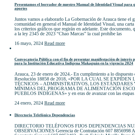
Presentamos el borrador de nuestro Manual de Identidad Visual para qu
aportes
Juntos vamos a elaborarlo La Gobernación de Arauca tiene el gu
comunidad en general el Manual de Identidad Visual, una cart
los criterios gráficos que regirán en adelante. Este documento,
a la ley 2345 de 2023 “Chao Marcas” la cual prohíbe las
16 mayo, 2024
Read more
Convocatoria Pública con el fin de presentar manifestación de interés 
para la Institución Educativa Indígena Makaguán en la vigencia 2024
Arauca, 23 de enero de 2024.- En cumplimiento a lo dispuesto e
Resolución 18858 de 2018, «POR LA CUAL SE EXPIDE
TÉCNICOS – ADMINISTRATIVOS, LOS ESTÁNDARES 
MÍNIMAS DEL PROGRAMA DE ALIMENTACIÓN ESCO
PUEBLOS INDÍGENAS» y en eras de avanzar con las etapas 
24 enero, 2024
Read more
Directorio Telefónico Dependencias
DIRECTORIO TELÉFONOS FIJOS DEPENDENCIAS N
OBSERVACIONES Gerencia de Contratación 607 8856998 Al