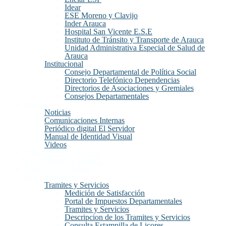
Idear
ESE Moreno y Clavijo
Inder Arauca
Hospital San Vicente E.S.E
Instituto de Tránsito y Transporte de Arauca
Unidad Administrativa Especial de Salud de
Arauca
Institucional
Consejo Departamental de Política Social
Directorio Telefónico Dependencias
Directorios de Asociaciones y Gremiales
Consejos Departamentales
Prensa
Noticias
Comunicaciones Internas
Periódico digital El Servidor
Manual de Identidad Visual
Videos
Transparencia y Acceso
a la Información Publica
Atención y Servicios
a la Ciudadanía
Tramites y Servicios
Medición de Satisfacción
Portal de Impuestos Departamentales
Tramites y Servicios
Descripcion de los Tramites y Servicios
Consulta Estampilla de Licores