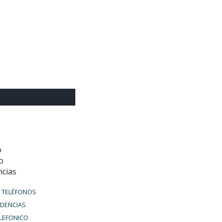
o
o
cias
 TELÉFONOS
NDENCIAS
LEFONICO