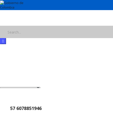
Horarios de Atención: 8:00 AM - 12:00 AM | 2:00 PM - 6:00 PM.
57 6078851946