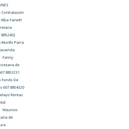
ONES
 Contratación
 Alba Yaneth
retaria
7 8852402
 Murillo Parra
Hacienda
8 Fanny
ecretaria de
 607 8853231
o Fondo De
s 607 8854320
Pelayo Rentas
tal
0 Mauricio
taria de
tura