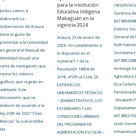
para la Institución
OBSERVACI
Juntos vamos a
Educativa Indígena
Gerencia de
Makaguán en la
elaborarlo La
607 8856998
vigencia 2024
Gobernación de Arauca
Estevez Sec
tiene el gusto de
General 60
Arauca, 23 de enero de
presentar a la comunidad
Ruth Fabiola
2024.- En cumplimiento a
en general el Manual de
Secretaria 
lo dispuesto en el
Identidad Visual, una
607 885238
numeral 5.1 de la
carta de navegación que
Arciniega S
Resolución 18858 de
reúne los criterios
Agricultura
2018, «POR LA CUAL SE
gráficos que regirán en
Elsa Cedeñ
EXPIDEN LOS
adelante. Este
Pensionado
LINEAMIENTOS TÉCNICOS
documento, que se
Elisabeth 
– ADMINISTRATIVOS, LOS
elaboró de acuerdo a la
Departamen
ESTÁNDARES Y LAS
ley 2345 de 2023 “Chao
607 885215
CONDICIONES MÍNIMAS
Marcas” la cual prohíbe
Lindo Secre
DEL PROGRAMA DE
las
Infraestruc
ALIMENTACIÓN ESCOLAR –