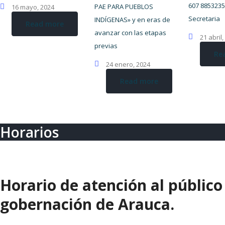
607 8853235
PAE PARA PUEBLOS
16 mayo, 2024
Secretaria
INDÍGENAS» y en eras de
Read more
avanzar con las etapas
21 abril
previas
Re
24 enero, 2024
Read more
Horarios
Horario de atención al público
gobernación de Arauca.