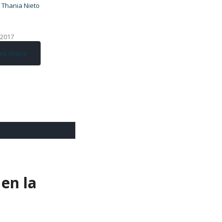
 Thania Nieto
, 2017
ad more
 en la