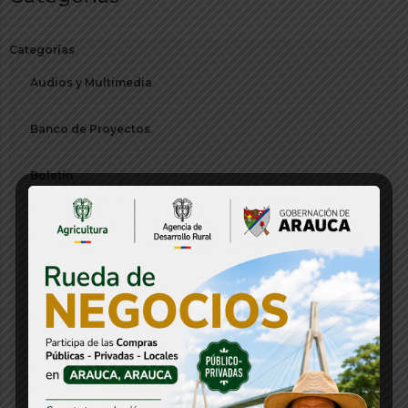
Categorías
Audios y Multimedia
Banco de Proyectos
Boletín
Citación
Comunicado de Prensa
Concurso
Concurso CNSC
Consejos Departamentales