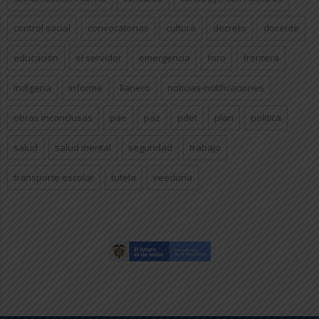
control social
convocatorias
cultura
decreto
docente
educación
el servidor
emergencia
foro
frontera
indígena
informe
llanero
noticias-notificaciones
obras inconclusas
pae
paz
pdet
plan
politica
salud
salud mental
seguridad
trabajo
transporte escolar
tutela
veeduría