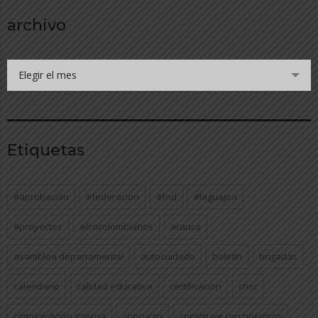
archivo
Elegir el mes
Etiquetas
#aprobación
#federación
#fnd
#laguajira
#proyectos
afrocolombianos
arauca
asamblea departamental
autocuidado
boletín
brigadas
calendario
calidad educativa
certificacion
cnsc
comunicación interna
concurso
construye con nosotros