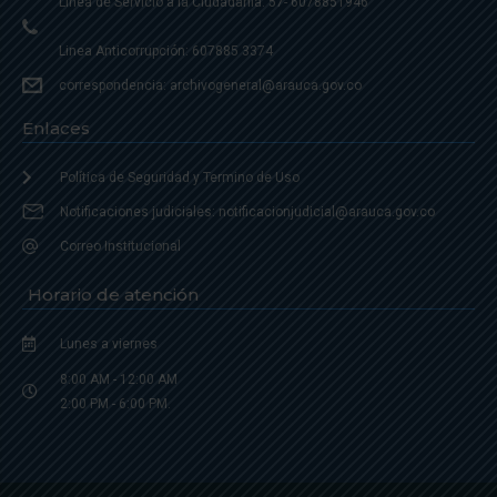
Linea de Servicio a la Ciudadania: 57- 6078851946
Linea Anticorrupción: 607885 3374
correspondencia: archivogeneral@arauca.gov.co
Enlaces
Política de Seguridad y Termino de Uso
Notificaciones judiciales: notificacionjudicial@arauca.gov.co
Correo Institucional
Horario de atención
Lunes a viernes
8:00 AM - 12:00 AM
2:00 PM - 6:00 PM.