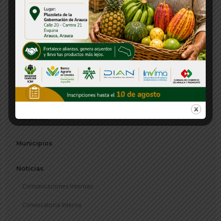
Foto del Día
Frontera
Gabinete Departamental
Institucional
Invitación
Municipios
Noticias
Comunicaciones Internas
Convocatoria Interna