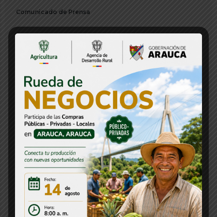
Comunicado de Prensa
Concurso
Concurso CNSC
Consejos Departamentales
Convocatorias
Decreto
Departamentos
Directorio
Emisora