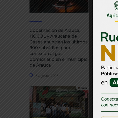
Gobernación de Arauca,
Gobernaci
HOCOL y Araucana de
adopta m
Gases anuncian los últimos
preventiva
900 subsidios para
la segurid
conexión al gas
conmemor
domiciliario en el municipio
agosto
de Arauca
4 agosto,
5 agosto, 2026