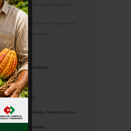
Secretaría Desarrollo Social y Equidad de
Genero
Secretaría General y Desarrollo Institucional
Gestión Documental
Notificaciones
Participación ciudadana
Periódico Digital
Plan de Desarrollo
Política de Seguridad y Termino de Uso
Secretaria de Hacienda