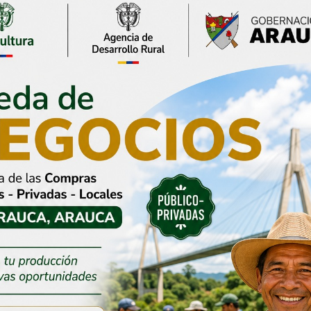
ón de Arauca
Se acaba el 90% y llega el
edidas
70% de descuento en
s para fortalecer
sanciones del impuesto
ad durante la
vehicular
ación del 7 de
3 agosto, 2026
 2026