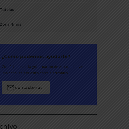
Tutelas
Zona Niños
¿Cómo podemos ayudarte?
Contáctenos en la gobernación de Arauca o envíe
una consulta a nuestro corre electrónico.
contáctenos
chivo