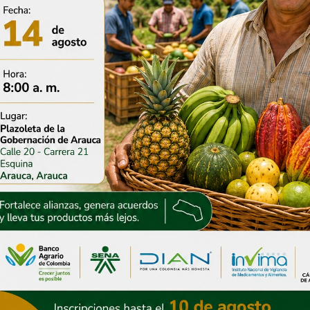
or Renson
Gobernación de Arauca
prioriza nuevas
destina más de $5.350
s para atender la
millones para modernizar
al sin detener el
la tecnología biomédica
o de Arauca
del Hospital San Vicente
2026
31 julio, 2026
ón de Arauca ha
Gestión del gobierno
o más de $30 mil
departamental permite
ara atender la
avanzar en la instalación
a invernal
del puente sobre Caño