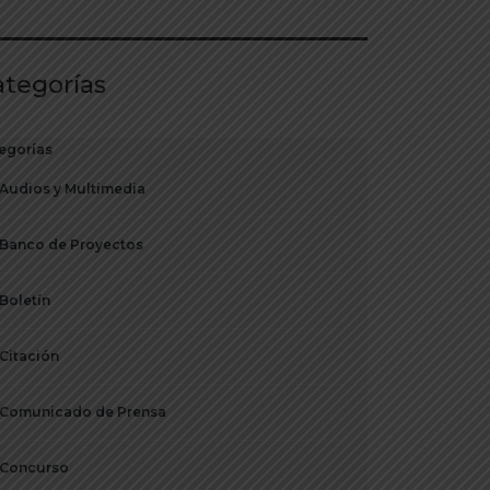
ategorías
egorías
Audios y Multimedia
Banco de Proyectos
Boletín
Citación
Comunicado de Prensa
Concurso