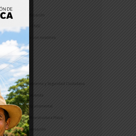
Sostenible
Secretaría de Educación
Concurso CNSC
Construye con nosotros
Informe
PAE
Veeduría
Secretaría de Gobierno y Seguridad Ciudadana
Secretaría de Hacienda
Rentas Departamental
Secretaría de Infraestructura Física
Secretaría de Planeación