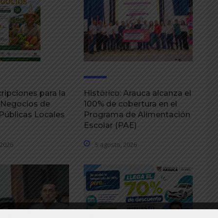
ripciones para la
Histórico: Arauca alcanza el
 Negocios de
100% de cobertura en el
úblicas Locales
Programa de Alimentación
Escolar (PAE)
 2026
5 agosto, 2026