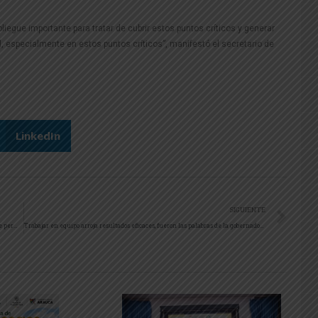
liegue importante para tratar de cubrir estos puntos críticos y generar
al, especialmente en estos puntos críticos”, manifestó el secretario de
LinkedIn
SIGUIENTE
Oficina de Rentas Departamental se prepara para la nueva plataforma que permite hacer seguimiento y control a los productos sujetos al impuesto al consumo.
Trabajar en equipo arroja resultados eficaces, fueron las palabras de la gobernadora Indira Barrios a la nueva directiva de ASOJUNTAS.