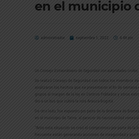
en el municipio 
administrador
septiembre 1, 2022
4:49 pm
Un Consejo Extraordinario de Seguridad con autoridades civiles y
Se realizó Consejo de Seguridad con todos los miembros de l
analizaron los hechos que se presentaron el fin de semana e
grupos al margen de la ley en Centros Poblados y sitios estr
dio a un bus que cubría la ruta Arauca-Bogotá.
De otro lado, fue expuesto por parte de la directora de Bien
en el municipio de Tame, al parecer de nacionalidad venezo
“Ante esta situación se creó el compromiso por parte de la f
frecuente están generando acciones de inseguridad y que h