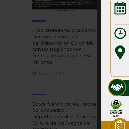
Emprendedores araucanos
Gobernad
cierran con éxito su
Martínez 
participación en Colombia
inversione
son las Regiones con
ola invern
ventas cercanas a los $40
desarroll
millones
31 julio, 
3 agosto, 2026
Estos fueron los resultados
Gobernaci
del Encuentro
gestionad
Departamental de Folclor y
millones p
Cultura de los Juegos del
emergenci