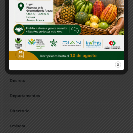
Comunicado de Prensa
Concurso
Concurso CNSC
Consejos Departamentales
Convocatorias
Decreto
Departamentos
Directorio
Emisora