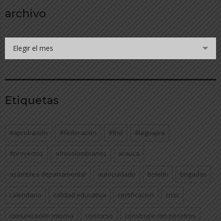
archivo
Elegir el mes
Etiquetas
#aprobación
#federación
#fnd
#laguajira
#proyectos
afrocolombianos
arauca
asamblea departamental
autocuidado
boletín
brigadas
calendario
calidad educativa
certificacion
cnsc
comunicación interna
concurso
construye con nosotros