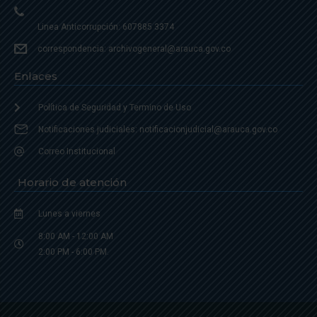
Linea Anticorrupción: 607885 3374
correspondencia: archivogeneral@arauca.gov.co
Enlaces
Política de Seguridad y Termino de Uso
Notificaciones judiciales: notificacionjudicial@arauca.gov.co
Correo Institucional
Horario de atención
Lunes a viernes
8:00 AM - 12:00 AM
2:00 PM - 6:00 PM.