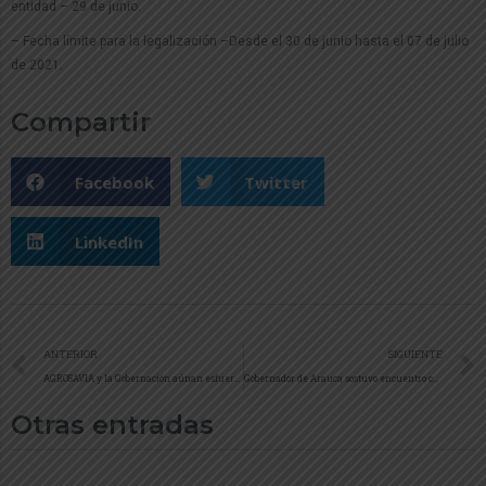
entidad – 29 de junio.
– Fecha límite para la legalización –Desde el 30 de junio hasta el 07 de julio
de 2021.
Compartir
Facebook
Twitter
LinkedIn
ANTERIOR
SIGUIENTE
AGROSAVIA y la Gobernación aúnan esfuerzos para el desarrollo agropecuario del departamento de Arauca
Gobernador de Arauca sostuvo encuentro con representantes de Satena para el posible aumento de frecuencia de vuelos para Arauca
Otras entradas