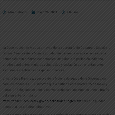
administrador
mayo 26, 2021
9:07 am
La Gobernación de Arauca a través de la secretaría de Desarrollo Social y la
Oficina Asesora de la Mujer y Equidad de Género favorece el acceso a la
educación con créditos condonables, dirigidos a la población indígena,
afrodescendientes, mujeres vulnerables y población con orientaciones
sexuales e identidades de género diversas.
Viviana Díaz Ramírez, asesora de la Mujer y delegada de la Gobernación
para los fondos ICETEX, informó que a partir de este martes 25 de mayo y
hasta el 18 de junio se abre la convocatoria para las inscripciones a través
del siguiente formulario
https://solicitudes.icetex.gov.co/solicitudes/ingres.sm
para que puedan
acceder a los créditos educativos.