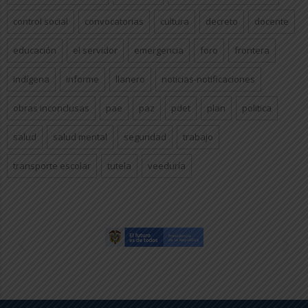
control social
convocatorias
cultura
decreto
docente
educación
el servidor
emergencia
foro
frontera
indígena
informe
llanero
noticias-notificaciones
obras inconclusas
pae
paz
pdet
plan
politica
salud
salud mental
seguridad
trabajo
transporte escolar
tutela
veeduría