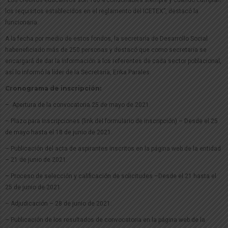
“Los créditos educativos son 100% condonables siempre y cuando cumplan
los requisitos establecidos en el reglamento del ICETEX”, destacó la
funcionaria.
A la fecha por medio de estos fondos, la secretaría de Desarrollo Social
habeneficiado más de 250 personas y destacó que como secretaría se
encargará de dar la información a los referentes de cada sector poblacional,
así lo informó la líder de la Secretaría, Erika Parales.
Cronograma de inscripción:
– Apertura de la convocatoria 25 de mayo de 2021.
– Plazo para inscripciones (link del formulario de inscripción) – Desde el 25
de mayo hasta el 18 de junio de 2021.
– Publicación del acta de aspirantes inscritos en la página web de la entidad
– 21 de junio de 2021.
– Proceso de selección y calificación de solicitudes –Desde el 21 hasta el
25 de junio de 2021.
– Adjudicación – 28 de junio de 2021.
– Publicación de los resultados de convocatoria en la página web de la