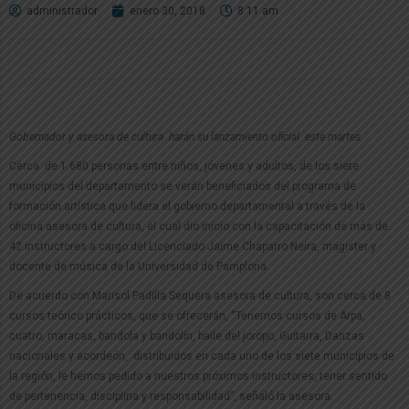
administrador
enero 30, 2018
8:11 am
Gobernador y asesora de cultura harán su lanzamiento oficial este martes.
Cerca de 1.680 personas entre niños, jóvenes y adultos, de los siete
municipios del departamento se verán beneficiados del programa de
formación artística que lidera el gobierno departamental a través de la
oficina asesora de cultura, el cual dio inicio con la capacitación de más de
42 instructores a cargo del Licenciado Jaime Chaparro Neira, magister y
docente de música de la Universidad de Pamplona.
De acuerdo con Marisol Padilla Sequera asesora de cultura, son cerca de 8
cursos teórico prácticos, que se ofrecerán, “Tenemos cursos de Arpa,
cuatro, maracas, bandola y bandolín, baile del joropo, Guitarra, Danzas
nacionales y acordeón, distribuidos en cada uno de los siete municipios de
la región, le hemos pedido a nuestros próximos instructores, tener sentido
de pertenencia, disciplina y responsabilidad”, señaló la asesora.