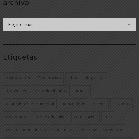
archivo
Elegir el mes
Etiquetas
#aprobación
#federación
#fnd
#laguajira
#proyectos
afrocolombianos
arauca
asamblea departamental
autocuidado
boletín
brigadas
calendario
calidad educativa
certificacion
cnsc
comunicación interna
concurso
construye con nosotros