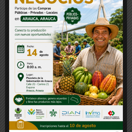
Concurso
Concurso CNSC
Consejos Departamentales
Convocatorias
Decreto
Departamentos
Directorio
Emisora