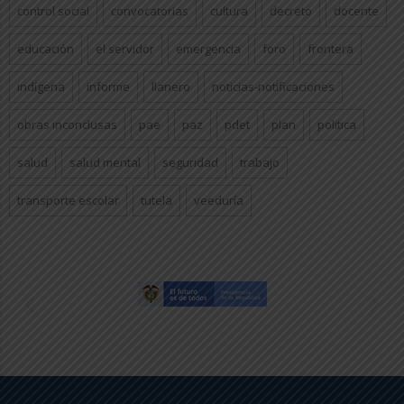
control social
convocatorias
cultura
decreto
docente
educación
el servidor
emergencia
foro
frontera
indígena
informe
llanero
noticias-notificaciones
obras inconclusas
pae
paz
pdet
plan
politica
salud
salud mental
seguridad
trabajo
transporte escolar
tutela
veeduría