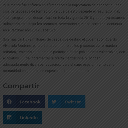
Igualmente fue enfática en afirmar sobre la importancia de dar continuidad
con los procesos de formación, ya que de esto depende el resultado final,
“este programa se desarrollará en toda la vigencia 2018 y desde ya estamos
trabajando para dejar los recursos necesarios que nos permitan continuar
en el próximo año 2019”, sostuvo.
Son más de 1.672 millones de pesos que destinó el gobernador Ricardo
Alvarado Bestene, para el fortalecimiento de los procesos de formación
artística, teniendo en cuenta la participación de poblaciones vulnerables, con
el objetivo de incrementar la oferta institucional y brindar
adecuadamente diversos espacios, para el sano esparcimiento de la
comunidad en general, en especial en temas artísticos.
Compartir
Facebook
Twitter
LinkedIn