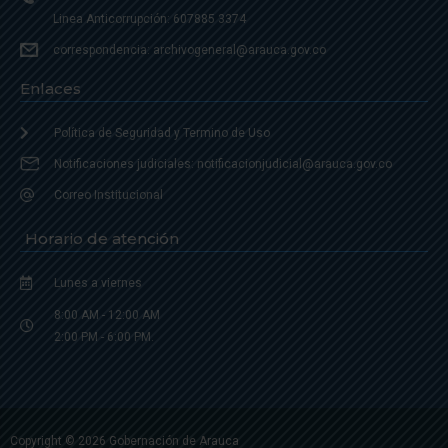
Linea Anticorrupción: 607885 3374
correspondencia: archivogeneral@arauca.gov.co
Enlaces
Política de Seguridad y Termino de Uso
Notificaciones judiciales: notificacionjudicial@arauca.gov.co
Correo Institucional
Horario de atención
Lunes a viernes
8:00 AM - 12:00 AM
2:00 PM - 6:00 PM.
Copyright © 2026 Gobernación de Arauca