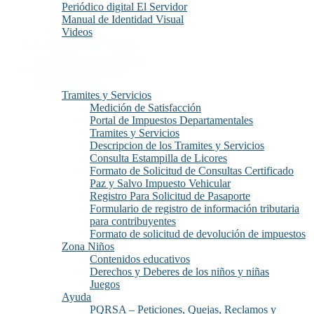
Periódico digital El Servidor
Manual de Identidad Visual
Videos
Transparencia y Acceso
a la Información Publica
Atención y Servicios
a la Ciudadanía
Tramites y Servicios
Medición de Satisfacción
Portal de Impuestos Departamentales
Tramites y Servicios
Descripcion de los Tramites y Servicios
Consulta Estampilla de Licores
Formato de Solicitud de Consultas Certificado
Paz y Salvo Impuesto Vehicular
Registro Para Solicitud de Pasaporte
Formulario de registro de información tributaria
para contribuyentes
Formato de solicitud de devolución de impuestos
Zona Niños
Contenidos educativos
Derechos y Deberes de los niños y niñas
Juegos
Ayuda
PQRSA – Peticiones, Quejas, Reclamos y