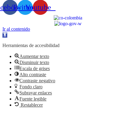
acebook
Twitter
Youtube
Ir al contenido
Abrir
barra
de
Herramientas de accesibilidad
herramientas
Aumentar texto
Disminuir texto
Escala de grises
Alto contraste
Contraste negativo
Fondo claro
Subrayar enlaces
Fuente legible
Restablecer