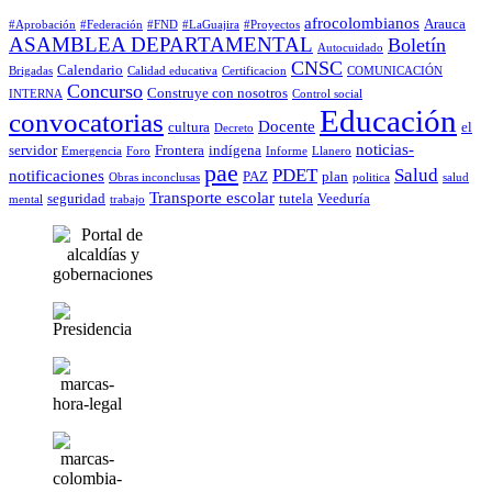
afrocolombianos
Arauca
#Aprobación
#Federación
#FND
#LaGuajira
#Proyectos
ASAMBLEA DEPARTAMENTAL
Boletín
Autocuidado
CNSC
Calendario
Brigadas
Calidad educativa
Certificacion
COMUNICACIÓN
Concurso
Construye con nosotros
INTERNA
Control social
Educación
convocatorias
Docente
cultura
el
Decreto
noticias-
servidor
Frontera
indígena
Emergencia
Foro
Informe
Llanero
pae
PDET
Salud
notificaciones
PAZ
plan
Obras inconclusas
politica
salud
Transporte escolar
seguridad
tutela
Veeduría
mental
trabajo