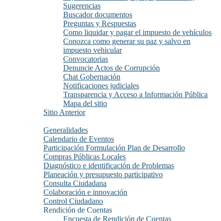
Sugerencias
Buscador documentos
Preguntas y Respuestas
Como liquidar y pagar el impuesto de vehículos
Conozca como generar su paz y salvo en
impuesto vehicular
Convocatorias
Denuncie Actos de Corrupción
Chat Gobernación
Notificaciones judiciales
Transparencia y Acceso a Información Pública
Mapa del sitio
Sitio Anterior
Participa
Generalidades
Calendario de Eventos
Participación Formulación Plan de Desarrollo
Compras Públicas Locales
Diagnóstico e identificación de Problemas
Planeación y presupuesto participativo
Consulta Ciudadana
Colaboración e innovación
Control Ciudadano
Rendición de Cuentas
Encuesta de Rendición de Cuentas