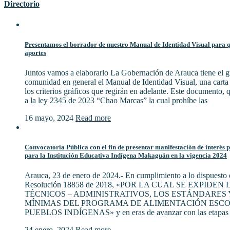
Directorio
Presentamos el borrador de nuestro Manual de Identidad Visual para qu
aportes
Juntos vamos a elaborarlo La Gobernación de Arauca tiene el gu
comunidad en general el Manual de Identidad Visual, una cart
los criterios gráficos que regirán en adelante. Este documento,
a la ley 2345 de 2023 “Chao Marcas” la cual prohíbe las
16 mayo, 2024
Read more
Convocatoria Pública con el fin de presentar manifestación de interés 
para la Institución Educativa Indígena Makaguán en la vigencia 2024
Arauca, 23 de enero de 2024.- En cumplimiento a lo dispuesto e
Resolución 18858 de 2018, «POR LA CUAL SE EXPIDE
TÉCNICOS – ADMINISTRATIVOS, LOS ESTÁNDARES 
MÍNIMAS DEL PROGRAMA DE ALIMENTACIÓN ESCO
PUEBLOS INDÍGENAS» y en eras de avanzar con las etapas 
24 enero, 2024
Read more