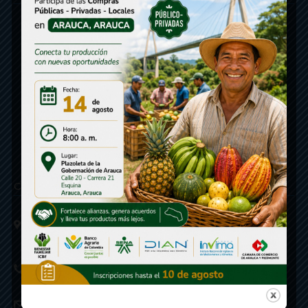
Contáctenos
Calle 20 - Carrera 21 Esquina
Código postal 810001
Linea de Servicio a la Ciudadania: 57- 6078851946
Linea Anticorrupción: 607885 3374
correspondencia: archivogeneral@arauca.gov.co