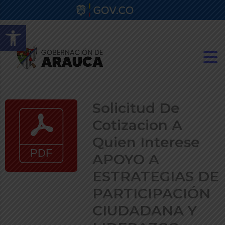
Abrir barra de herramientas
Solicitud De
Cotizacion A
Quien Interese
APOYO A
ESTRATEGIAS DE
PARTICIPACIÓN
CIUDADANA Y