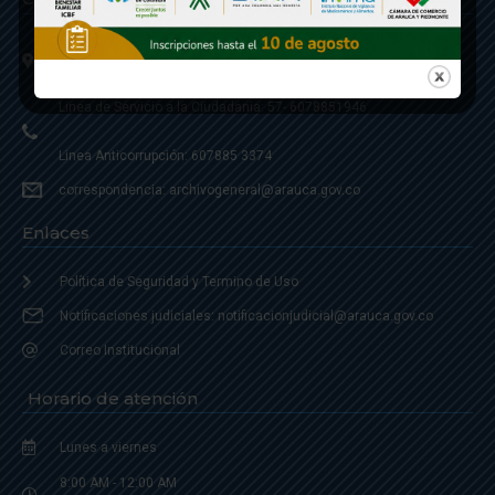
Calle 20 - Carrera 21 Esquina
Código postal 810001
Linea de Servicio a la Ciudadania: 57- 6078851946
Linea Anticorrupción: 607885 3374
correspondencia: archivogeneral@arauca.gov.co
Enlaces
Política de Seguridad y Termino de Uso
Notificaciones judiciales: notificacionjudicial@arauca.gov.co
Correo Institucional
Horario de atención
Lunes a viernes
8:00 AM - 12:00 AM