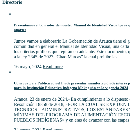
Directorio
Presentamos el borrador de nuestro Manual de Identidad Visual para qu
aportes
Juntos vamos a elaborarlo La Gobernación de Arauca tiene el gu
comunidad en general el Manual de Identidad Visual, una cart
los criterios gráficos que regirán en adelante. Este documento,
a la ley 2345 de 2023 “Chao Marcas” la cual prohíbe las
16 mayo, 2024
Read more
Convocatoria Pública con el fin de presentar manifestación de interés 
para la Institución Educativa Indígena Makaguán en la vigencia 2024
Arauca, 23 de enero de 2024.- En cumplimiento a lo dispuesto e
Resolución 18858 de 2018, «POR LA CUAL SE EXPIDE
TÉCNICOS – ADMINISTRATIVOS, LOS ESTÁNDARES 
MÍNIMAS DEL PROGRAMA DE ALIMENTACIÓN ESCO
PUEBLOS INDÍGENAS» y en eras de avanzar con las etapas 
24 enero, 2024
Read more