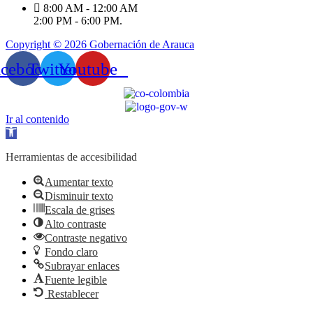
8:00 AM - 12:00 AM
2:00 PM - 6:00 PM.
Copyright © 2026 Gobernación de Arauca
acebook
Twitter
Youtube
Ir al contenido
Abrir
barra
de
Herramientas de accesibilidad
herramientas
Aumentar texto
Disminuir texto
Escala de grises
Alto contraste
Contraste negativo
Fondo claro
Subrayar enlaces
Fuente legible
Restablecer