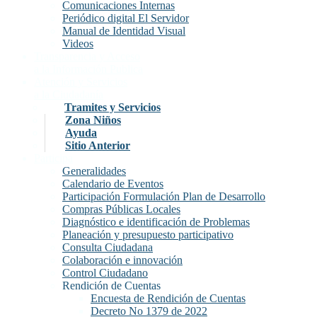
Comunicaciones Internas
Periódico digital El Servidor
Manual de Identidad Visual
Videos
Transparencia y Acceso
a la Información Publica
Atención y Servicios
a la Ciudadanía
Tramites y Servicios
Zona Niños
Ayuda
Sitio Anterior
Participa
Generalidades
Calendario de Eventos
Participación Formulación Plan de Desarrollo
Compras Públicas Locales
Diagnóstico e identificación de Problemas
Planeación y presupuesto participativo
Consulta Ciudadana
Colaboración e innovación
Control Ciudadano
Rendición de Cuentas
Encuesta de Rendición de Cuentas
Decreto No 1379 de 2022