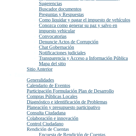
Sugerencias
Buscador documentos
Preguntas y Respuestas
Como liquidar y pagar el impuesto de vehículos
Conozca como generar su paz y salvo en
impuesto vehicular
Convocatorias
Denuncie Actos de Corrupción
Chat Gobernación
Notificaciones judiciales
Transparencia y Acceso a Información Pública
Mapa del sitio
Sitio Anterior
Participa
Generalidades
Calendario de Eventos
Participación Formulación Plan de Desarrollo
Compras Públicas Locales
Diagnóstico e identificación de Problemas
Planeación y presupuesto participativo
Consulta Ciudadana
Colaboración e innovación
Control Ciudadano
Rendición de Cuentas
Encuesta de Rendición de Cuentas