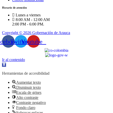
Horario de atención
Lunes a viernes
8:00 AM - 12:00 AM
2:00 PM - 6:00 PM.
Copyright © 2026 Gobernación de Arauca
acebook
Twitter
Youtube
Ir al contenido
Abrir
barra
de
Herramientas de accesibilidad
herramientas
Aumentar texto
Disminuir texto
Escala de grises
Alto contraste
Contraste negativo
Fondo claro
Subrayar enlaces