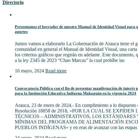
Directorio
Presentamos el borrador de nuestro Manual de Identidad Visual para qu
aportes
Juntos vamos a elaborarlo La Gobernación de Arauca tiene el gu
comunidad en general el Manual de Identidad Visual, una cart
los criterios gráficos que regirán en adelante. Este documento,
a la ley 2345 de 2023 “Chao Marcas” la cual prohíbe las
16 mayo, 2024
Read more
Convocatoria Pública con el fin de presentar manifestación de interés 
para la Institución Educativa Indígena Makaguán en la vigencia 2024
Arauca, 23 de enero de 2024.- En cumplimiento a lo dispuesto e
Resolución 18858 de 2018, «POR LA CUAL SE EXPIDE
TÉCNICOS – ADMINISTRATIVOS, LOS ESTÁNDARES 
MÍNIMAS DEL PROGRAMA DE ALIMENTACIÓN ESCO
PUEBLOS INDÍGENAS» y en eras de avanzar con las etapas 
24 enero, 2024
Read more