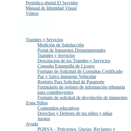
Periódico digital El Servidor
Manual de Identidad Visual
Videos
Transparencia y Acceso
a la Información Publica
Atención y Servicios
a la Ciudadanía
Tramites y Servicios
Medición de Satisfacción
Portal de Impuestos Departamentales
Tramites y Servicios
Descripcion de los Tramites y Servicios
Consulta Estampilla de Licores
Formato de Solicitud de Consultas Certificado
Paz y Salvo Impuesto Vehicular
Registro Para Solicitud de Pasaporte
Formulario de registro de información tributaria
para contribuyentes
Formato de solicitud de devolución de impuestos
Zona Niños
Contenidos educativos
Derechos y Deberes de los niños y niñas
Juegos
Ayuda
PQRSA – Peticiones, Quejas, Reclamos y