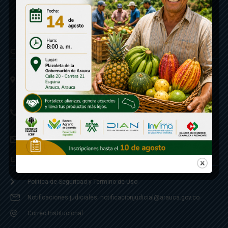
Contáctenos
Calle 20 - Carrera 21 Esquina
Código postal 810001
Linea de Servicio a la Ciudadania: 57- 6078851946
Linea Anticorrupción: 607885 3374
correspondencia: archivogeneral@arauca.gov.co
Enlaces
Política de Seguridad y Termino de Uso
Notificaciones judiciales: notificacionjudicial@arauca.gov.co
Correo Institucional