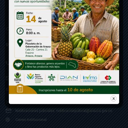
Contáctenos
Calle 20 - Carrera 21 Esquina
Código postal 810001
Linea de Servicio a la Ciudadania: 57- 6078851946
Linea Anticorrupción: 607885 3374
correspondencia: archivogeneral@arauca.gov.co
Enlaces
Política de Seguridad y Termino de Uso
Notificaciones judiciales: notificacionjudicial@arauca.gov.co
Correo Institucional