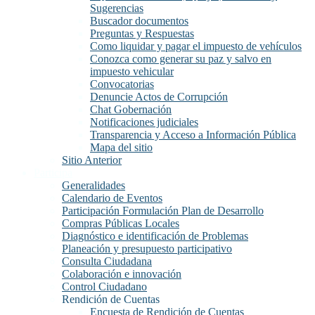
Sugerencias
Buscador documentos
Preguntas y Respuestas
Como liquidar y pagar el impuesto de vehículos
Conozca como generar su paz y salvo en
impuesto vehicular
Convocatorias
Denuncie Actos de Corrupción
Chat Gobernación
Notificaciones judiciales
Transparencia y Acceso a Información Pública
Mapa del sitio
Sitio Anterior
Participa
Generalidades
Calendario de Eventos
Participación Formulación Plan de Desarrollo
Compras Públicas Locales
Diagnóstico e identificación de Problemas
Planeación y presupuesto participativo
Consulta Ciudadana
Colaboración e innovación
Control Ciudadano
Rendición de Cuentas
Encuesta de Rendición de Cuentas