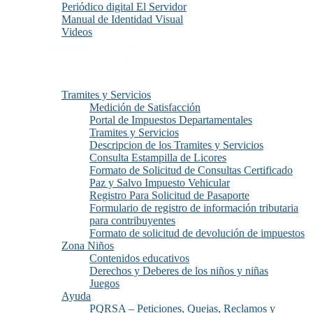
Periódico digital El Servidor
Manual de Identidad Visual
Videos
Transparencia y Acceso
a la Información Publica
Atención y Servicios
a la Ciudadanía
Tramites y Servicios
Medición de Satisfacción
Portal de Impuestos Departamentales
Tramites y Servicios
Descripcion de los Tramites y Servicios
Consulta Estampilla de Licores
Formato de Solicitud de Consultas Certificado
Paz y Salvo Impuesto Vehicular
Registro Para Solicitud de Pasaporte
Formulario de registro de información tributaria
para contribuyentes
Formato de solicitud de devolución de impuestos
Zona Niños
Contenidos educativos
Derechos y Deberes de los niños y niñas
Juegos
Ayuda
PQRSA – Peticiones, Quejas, Reclamos y