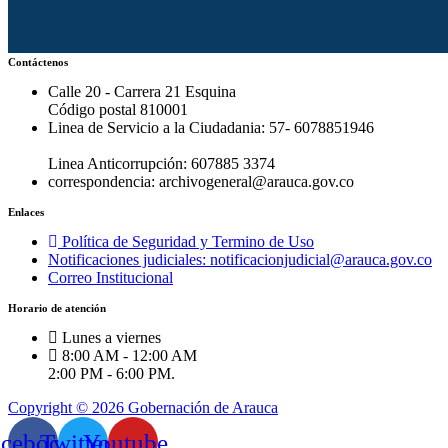
Contáctenos
Calle 20 - Carrera 21 Esquina
Código postal 810001
Linea de Servicio a la Ciudadania: 57- 6078851946
Linea Anticorrupción: 607885 3374
correspondencia: archivogeneral@arauca.gov.co
Enlaces
Política de Seguridad y Termino de Uso
Notificaciones judiciales: notificacionjudicial@arauca.gov.co
Correo Institucional
Horario de atención
Lunes a viernes
8:00 AM - 12:00 AM
2:00 PM - 6:00 PM.
Copyright © 2026 Gobernación de Arauca
acebook
Twitter
Youtube