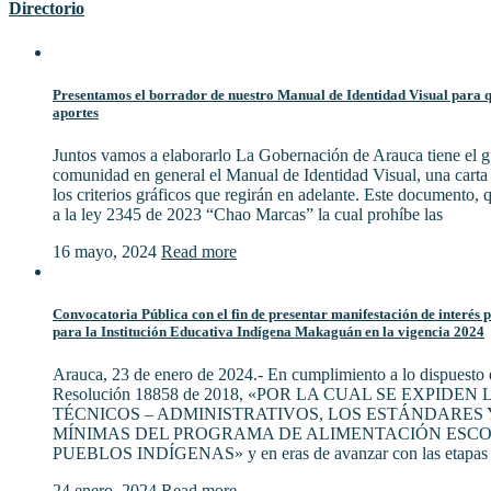
Directorio
Presentamos el borrador de nuestro Manual de Identidad Visual para qu
aportes
Juntos vamos a elaborarlo La Gobernación de Arauca tiene el gu
comunidad en general el Manual de Identidad Visual, una cart
los criterios gráficos que regirán en adelante. Este documento,
a la ley 2345 de 2023 “Chao Marcas” la cual prohíbe las
16 mayo, 2024
Read more
Convocatoria Pública con el fin de presentar manifestación de interés 
para la Institución Educativa Indígena Makaguán en la vigencia 2024
Arauca, 23 de enero de 2024.- En cumplimiento a lo dispuesto e
Resolución 18858 de 2018, «POR LA CUAL SE EXPIDE
TÉCNICOS – ADMINISTRATIVOS, LOS ESTÁNDARES 
MÍNIMAS DEL PROGRAMA DE ALIMENTACIÓN ESCO
PUEBLOS INDÍGENAS» y en eras de avanzar con las etapas 
24 enero, 2024
Read more