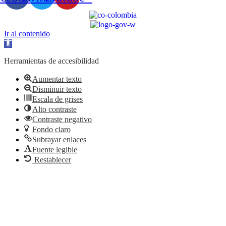
Ir al contenido
Abrir
barra
de
Herramientas de accesibilidad
herramientas
Aumentar texto
Disminuir texto
Escala de grises
Alto contraste
Contraste negativo
Fondo claro
Subrayar enlaces
Fuente legible
Restablecer