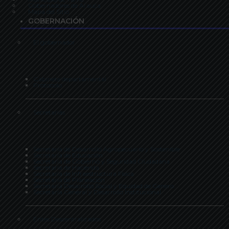
Gobernadores de Arauca
Mapa del Sitio
GOBERNACIÓN
El gobernador
Gabinete departamental
Protocolo
Secretarias
Secretaría de Desarrollo Agropecuario y Sostenible
Secretaría de Educación
Secretaría de Gobierno y Seguridad Ciudadana
Secretaría de Hacienda
Secretaría de Infraestructura Física
Secretaría de Planeación
Secretaría Desarrollo Social y Equidad de Genero
Secretaría General y Desarrollo Institucional
Entes Descentralizados