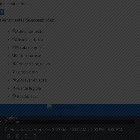
Ir al contenido
Abrir
barra
Herramientas de accesibilidad
de
Aumentar texto
herramientas
Disminuir texto
Escala de grises
Alto contraste
Contraste negativo
Fondo claro
Subrayar enlaces
Fuente legible
Restablecer
English
German
Horarios de Atención: 8:00 AM - 12:00 AM | 2:00 PM - 6:00 PM.