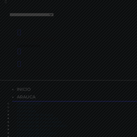
57 6078851946
Contáctenos
Calle 20 - Carrera 21
Arauca - Colombia
INICIO
ARAUCA
Generalidades
Símbolos
Municipios
Municipio de Arauca
Municipio de Arauquita
Municipio de Cravo Norte
Municipio de Puerto Rondón
Municipio de Fortul
Municipio de Saravena
Municipio de Tame