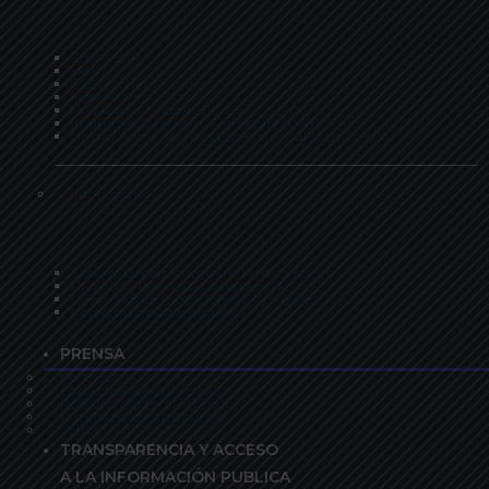
Enelar ESP
Idear
ESE Moreno y Clavijo
Inder Arauca
Hospital San Vicente E.S.E
Instituto de Tránsito y Transporte de Arauca
Unidad Administrativa Especial de Salud de Arauca
Institucional
Consejo Departamental de Política Social
Directorio Telefónico Dependencias
Directorios de Asociaciones y Gremiales
Consejos Departamentales
PRENSA
Noticias
Comunicaciones Internas
Periódico digital El Servidor
Manual de Identidad Visual
Videos
TRANSPARENCIA Y ACCESO
A LA INFORMACIÓN PUBLICA