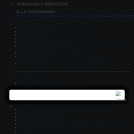
ATENCIÓN Y SERVICIOS
A LA CIUDADANÍA
Tramites y Servicios
Medición de Satisfacción
Portal de Impuestos Departamentales
Tramites y Servicios
Descripcion de los Tramites y Servicios
Consulta Estampilla de Licores
Formato de Solicitud de Consultas Certificado Paz y Salvo
Impuesto Vehicular
Registro Para Solicitud de Pasaporte
Formulario de registro de información tributaria para
contribuyentes
Formato de solicitud de devolución de impuestos
Zona Niños
Contenidos educativos
Derechos y Deberes de los niños y niñas
Juegos
Ayuda
PQRSA – Peticiones, Quejas, Reclamos y Sugerencias
Buscador documentos
Preguntas y Respuestas
Como liquidar y pagar el impuesto de vehículos
Conozca como generar su paz y salvo en impuesto vehicular
Convocatorias
Denuncie Actos de Corrupción