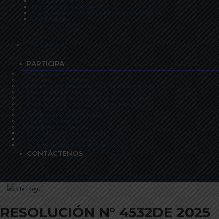
Chat Gobernación
Notificaciones judiciales
Transparencia y Acceso a Información Pública
Mapa del sitio
Sitio Anterior
PARTICIPA
Generalidades
Calendario de Eventos
Participación Formulación Plan de Desarrollo
Compras Públicas Locales
Diagnóstico e identificación de Problemas
Planeación y presupuesto participativo
Consulta Ciudadana
Colaboración e innovación
Control Ciudadano
Rendición de Cuentas
Encuesta de Rendición de Cuentas
Decreto No 1379 de 2022
Informe de Rendición de Cuentas
CONTÁCTENOS
RESOLUCIÓN N° 4532DE 2025