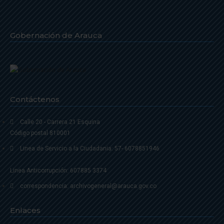
Gobernación de Arauca
Contáctenos
Calle 20 - Carrera 21 Esquina
Código postal 810001
Linea de Servicio a la Ciudadania: 57- 6078851946
Linea Anticorrupción: 607885 3374
correspondencia: archivogeneral@arauca.gov.co
Enlaces