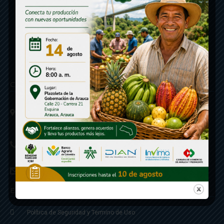
Contáctenos
Calle 20 - Carrera 21 Esquina
Código postal 810001
Linea de Servicio a la Ciudadania: 57- 6078851946
Linea Anticorrupción: 607885 3374
correspondencia: archivogeneral@arauca.gov.co
Enlaces
Política de Seguridad y Termino de Uso