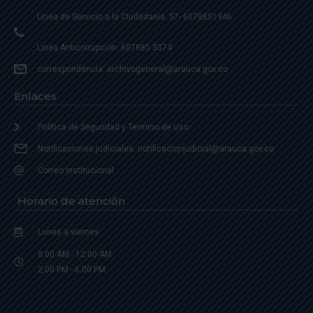
Linea de Servicio a la Ciudadania: 57- 6078851946
Linea Anticorrupción: 607885 3374
correspondencia: archivogeneral@arauca.gov.co
Enlaces
Política de Seguridad y Termino de Uso
Notificaciones judiciales: notificacionjudicial@arauca.gov.co
Correo Institucional
Horario de atención
Lunes a viernes
8:00 AM - 12:00 AM
2:00 PM - 6:00 PM.