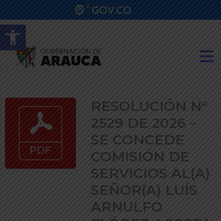
Abrir barra de herramientas
RESOLUCIÓN N°
2529 DE 2026 –
SE CONCEDE
COMISIÓN DE
SERVICIOS AL(A)
SEÑOR(A) LUÍS
ARNULFO