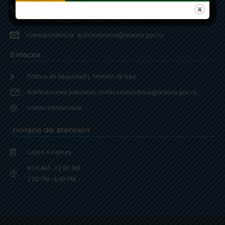
Linea Anticorrupción: 607885 3374
correspondencia: archivogeneral@arauca.gov.co
Enlaces
Política de Seguridad y Termino de Uso
Notificaciones judiciales: notificacionjudicial@arauca.gov.co
Correo Institucional
Horario de atención
Lunes a viernes
8:00 AM - 12:00 AM
2:00 PM - 6:00 PM.