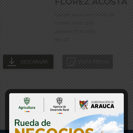
FLÓREZ ACOSTA
Tamaño del archivo: 603.82 KB
Created: 19-05-2026
Updated: 19-05-2026
Hits: 20
DESCARGAR
VISTA PREVIA