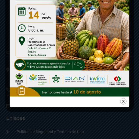
Contáctenos
Calle 20 - Carrera 21 Esquina
Código postal 810001
Linea de Servicio a la Ciudadania: 57- 6078851946
Linea Anticorrupción: 607885 3374
correspondencia: archivogeneral@arauca.gov.co
Enlaces
Política de Seguridad y Termino de Uso