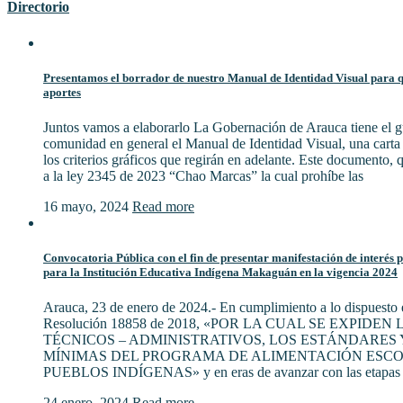
Directorio
Presentamos el borrador de nuestro Manual de Identidad Visual para qu
aportes
Juntos vamos a elaborarlo La Gobernación de Arauca tiene el gu
comunidad en general el Manual de Identidad Visual, una cart
los criterios gráficos que regirán en adelante. Este documento,
a la ley 2345 de 2023 “Chao Marcas” la cual prohíbe las
16 mayo, 2024
Read more
Convocatoria Pública con el fin de presentar manifestación de interés 
para la Institución Educativa Indígena Makaguán en la vigencia 2024
Arauca, 23 de enero de 2024.- En cumplimiento a lo dispuesto e
Resolución 18858 de 2018, «POR LA CUAL SE EXPIDE
TÉCNICOS – ADMINISTRATIVOS, LOS ESTÁNDARES 
MÍNIMAS DEL PROGRAMA DE ALIMENTACIÓN ESCO
PUEBLOS INDÍGENAS» y en eras de avanzar con las etapas 
24 enero, 2024
Read more