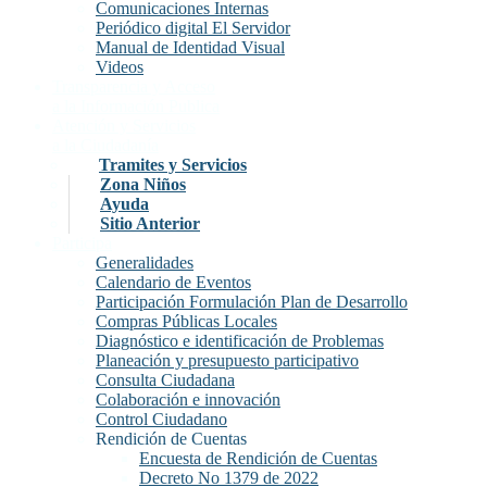
Comunicaciones Internas
Periódico digital El Servidor
Manual de Identidad Visual
Videos
Transparencia y Acceso
a la Información Publica
Atención y Servicios
a la Ciudadanía
Tramites y Servicios
Zona Niños
Ayuda
Sitio Anterior
Participa
Generalidades
Calendario de Eventos
Participación Formulación Plan de Desarrollo
Compras Públicas Locales
Diagnóstico e identificación de Problemas
Planeación y presupuesto participativo
Consulta Ciudadana
Colaboración e innovación
Control Ciudadano
Rendición de Cuentas
Encuesta de Rendición de Cuentas
Decreto No 1379 de 2022