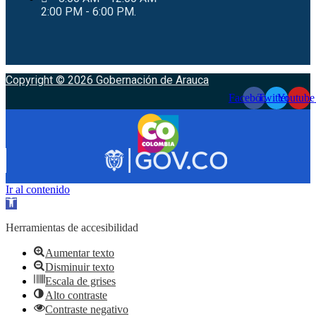
2:00 PM - 6:00 PM.
Copyright © 2026 Gobernación de Arauca
Facebook
Twitter
Youtube
Ir al contenido
Abrir
barra
de
Herramientas de accesibilidad
herramientas
Aumentar texto
Disminuir texto
Escala de grises
Alto contraste
Contraste negativo