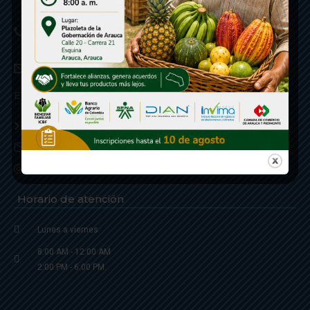
Linea de Servicio a la Ciudadania: 57- 6078851946
Linea Anticorrupción: 607885 3374
correspondencia: archivogeneral@arauca.gov.co
Enlaces
Política de Seguridad y Termino de Uso
Notificaciones judiciales: notificacionjudicial@arauca.gov.co
Correo Institucional
Horario de atención
Lunes a viernes
8:00 AM - 12:00 AM
2:00 PM - 6:00 PM.