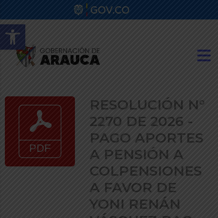
Abrir barra de herramientas
RESOLUCIÓN N°
2270 DE 2026 -
PAGO APORTES
A PENSIÓN A
COLPENSIONES
A FAVOR DE
YONI RENÁN