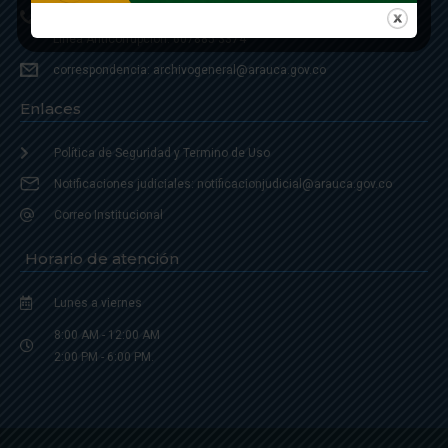
Linea Anticorrupción: 607885 3374
correspondencia: archivogeneral@arauca.gov.co
Enlaces
Política de Seguridad y Termino de Uso
Notificaciones judiciales: notificacionjudicial@arauca.gov.co
Correo Institucional
Horario de atención
Lunes a viernes
8:00 AM - 12:00 AM
2:00 PM - 6:00 PM.