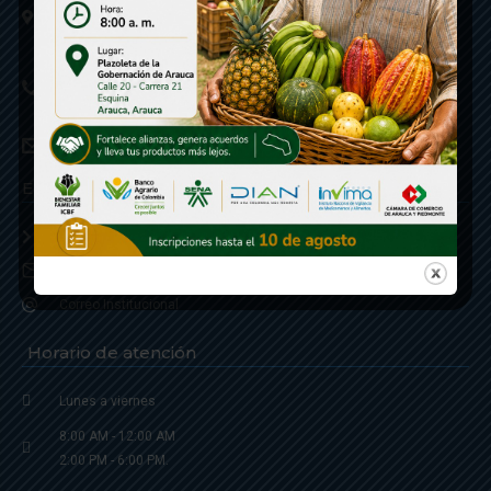
Calle 20 - Carrera 21 Esquina
Código postal 810001
Linea de Servicio a la Ciudadania: 57- 6078851946
Linea Anticorrupción: 607885 3374
correspondencia: archivogeneral@arauca.gov.co
Enlaces
Política de Seguridad y Termino de Uso
Notificaciones judiciales: notificacionjudicial@arauca.gov.co
Correo Institucional
Horario de atención
Lunes a viernes
8:00 AM - 12:00 AM
2:00 PM - 6:00 PM.