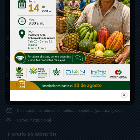
Contáctenos
Calle 20 - Carrera 21 Esquina
Código postal 810001
Linea de Servicio a la Ciudadania: 57- 6078851946
Linea Anticorrupción: 607885 3374
correspondencia: archivogeneral@arauca.gov.co
Enlaces
Política de Seguridad y Termino de Uso
Notificaciones judiciales: notificacionjudicial@arauca.gov.co
Correo Institucional
Horario de atención