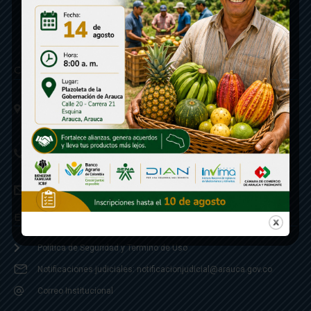
Contáctenos
Calle 20 - Carrera 21 Esquina
Código postal 810001
Linea de Servicio a la Ciudadania: 57- 6078851946
Linea Anticorrupción: 607885 3374
correspondencia: archivogeneral@arauca.gov.co
Enlaces
Política de Seguridad y Termino de Uso
Notificaciones judiciales: notificacionjudicial@arauca.gov.co
Correo Institucional