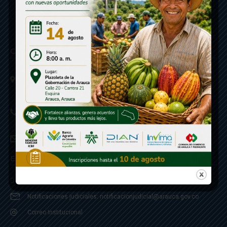
Contáctenos
Calle 20 - Carrera 21 Esquina
Código postal 810001
Linea de Servicio a la Ciudadania: 57- 6078851946
Linea Anticorrupción: 607885 3374
correspondencia: archivogeneral@arauca.gov.co
Enlaces
Política de Seguridad y Termino de Uso
Notificaciones judiciales: notificacionjudicial@arauca.gov.co
Correo Institucional