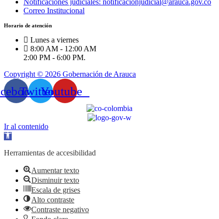
Notificaciones judiciales: notificacionjudicial@arauca.gov.co
Correo Institucional
Horario de atención
Lunes a viernes
8:00 AM - 12:00 AM
2:00 PM - 6:00 PM.
Copyright © 2026 Gobernación de Arauca
acebook
Twitter
Youtube
Ir al contenido
Abrir
barra
de
Herramientas de accesibilidad
herramientas
Aumentar texto
Disminuir texto
Escala de grises
Alto contraste
Contraste negativo