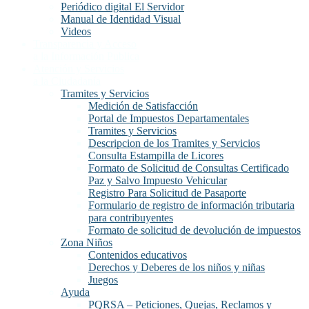
Periódico digital El Servidor
Manual de Identidad Visual
Videos
Transparencia y Acceso
a la Información Publica
Atención y Servicios
a la Ciudadanía
Tramites y Servicios
Medición de Satisfacción
Portal de Impuestos Departamentales
Tramites y Servicios
Descripcion de los Tramites y Servicios
Consulta Estampilla de Licores
Formato de Solicitud de Consultas Certificado
Paz y Salvo Impuesto Vehicular
Registro Para Solicitud de Pasaporte
Formulario de registro de información tributaria
para contribuyentes
Formato de solicitud de devolución de impuestos
Zona Niños
Contenidos educativos
Derechos y Deberes de los niños y niñas
Juegos
Ayuda
PQRSA – Peticiones, Quejas, Reclamos y