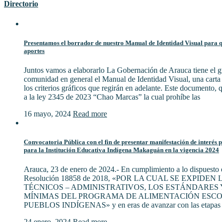
Directorio
Presentamos el borrador de nuestro Manual de Identidad Visual para qu
aportes
Juntos vamos a elaborarlo La Gobernación de Arauca tiene el gu
comunidad en general el Manual de Identidad Visual, una cart
los criterios gráficos que regirán en adelante. Este documento,
a la ley 2345 de 2023 “Chao Marcas” la cual prohíbe las
16 mayo, 2024
Read more
Convocatoria Pública con el fin de presentar manifestación de interés 
para la Institución Educativa Indígena Makaguán en la vigencia 2024
Arauca, 23 de enero de 2024.- En cumplimiento a lo dispuesto e
Resolución 18858 de 2018, «POR LA CUAL SE EXPIDE
TÉCNICOS – ADMINISTRATIVOS, LOS ESTÁNDARES 
MÍNIMAS DEL PROGRAMA DE ALIMENTACIÓN ESCO
PUEBLOS INDÍGENAS» y en eras de avanzar con las etapas 
24 enero, 2024
Read more