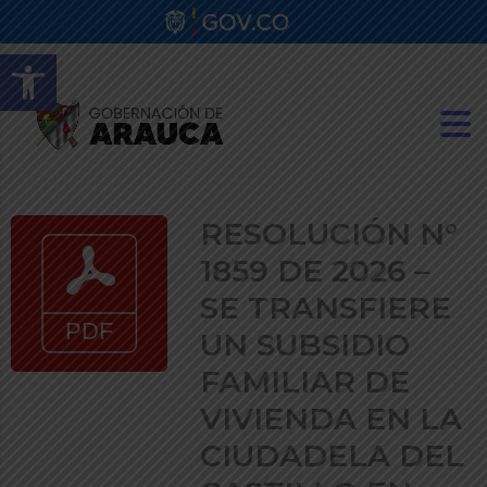
Abrir barra de herramientas
RESOLUCIÓN N°
1859 DE 2026 –
SE TRANSFIERE
UN SUBSIDIO
FAMILIAR DE
VIVIENDA EN LA
CIUDADELA DEL