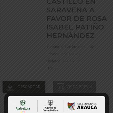
CASTILLO EN
SARAVENA A
FAVOR DE ROSA
ISABEL PATIÑO
HERNÁNDEZ
Tamaño del archivo: 2.42 MB
Created: 22-04-2026
Updated: 22-04-2026
Hits: 29
DESCARGAR
VISTA PREVIA