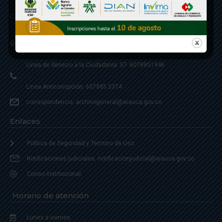
Contáctenos
Calle 20 - Carrera 21 Esquina
Código postal 810001
Linea de Servicio a la Ciudadania: 57- 6078851946
Linea Anticorrupción: 607885 3374
correspondencia: archivogeneral@arauca.gov.co
Enlaces
Política de Seguridad y Termino de Uso
Notificaciones judiciales: notificacionjudicial@arauca.gov.co
Correo Institucional
Horario de atención
Lunes a viernes