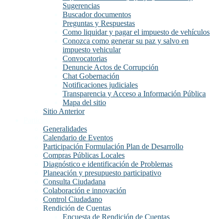
Sugerencias
Buscador documentos
Preguntas y Respuestas
Como liquidar y pagar el impuesto de vehículos
Conozca como generar su paz y salvo en
impuesto vehicular
Convocatorias
Denuncie Actos de Corrupción
Chat Gobernación
Notificaciones judiciales
Transparencia y Acceso a Información Pública
Mapa del sitio
Sitio Anterior
Participa
Generalidades
Calendario de Eventos
Participación Formulación Plan de Desarrollo
Compras Públicas Locales
Diagnóstico e identificación de Problemas
Planeación y presupuesto participativo
Consulta Ciudadana
Colaboración e innovación
Control Ciudadano
Rendición de Cuentas
Encuesta de Rendición de Cuentas