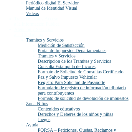
Periódico digital El Servidor
Manual de Identidad Visual
Videos
Transparencia y Acceso
a la Información Publica
Atención y Servicios
a la Ciudadanía
Tramites y Servicios
Medición de Satisfacción
Portal de Impuestos Departamentales
Tramites y Servicios
Descripcion de los Tramites y Servicios
Consulta Estampilla de Licores
Formato de Solicitud de Consultas Certificado
Paz y Salvo Impuesto Vehicular
Registro Para Solicitud de Pasaporte
Formulario de registro de información tributaria
para contribuyentes
Formato de solicitud de devolución de impuestos
Zona Niños
Contenidos educativos
Derechos y Deberes de los niños y niñas
Juegos
Ayuda
PQRSA – Peticiones, Quejas, Reclamos y