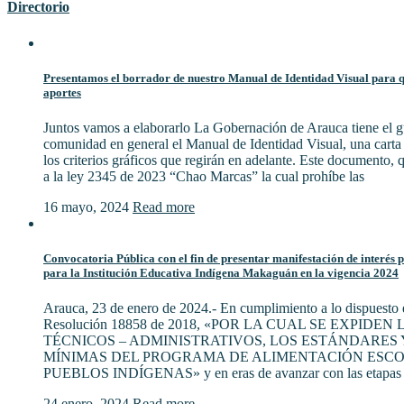
Directorio
Presentamos el borrador de nuestro Manual de Identidad Visual para qu
aportes
Juntos vamos a elaborarlo La Gobernación de Arauca tiene el gu
comunidad en general el Manual de Identidad Visual, una cart
los criterios gráficos que regirán en adelante. Este documento,
a la ley 2345 de 2023 “Chao Marcas” la cual prohíbe las
16 mayo, 2024
Read more
Convocatoria Pública con el fin de presentar manifestación de interés 
para la Institución Educativa Indígena Makaguán en la vigencia 2024
Arauca, 23 de enero de 2024.- En cumplimiento a lo dispuesto e
Resolución 18858 de 2018, «POR LA CUAL SE EXPIDE
TÉCNICOS – ADMINISTRATIVOS, LOS ESTÁNDARES 
MÍNIMAS DEL PROGRAMA DE ALIMENTACIÓN ESCO
PUEBLOS INDÍGENAS» y en eras de avanzar con las etapas 
24 enero, 2024
Read more