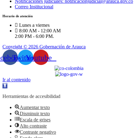
Notificaciones judiciales: notificacionjudicial@arauca.gov.co
Correo Institucional
Horario de atención
Lunes a viernes
8:00 AM - 12:00 AM
2:00 PM - 6:00 PM.
Copyright © 2026 Gobernación de Arauca
acebook
Twitter
Youtube
Ir al contenido
Abrir
barra
de
Herramientas de accesibilidad
herramientas
Aumentar texto
Disminuir texto
Escala de grises
Alto contraste
Contraste negativo